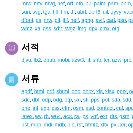
mrw
mtv
mvg
nef
orf
otb
p7
palm
pam
pbm
,
,
,
,
,
,
,
,
,
,
sun
svg
tga
tiff
tim
ttf
ubrl
ubrl6
uil
uyvy
vac
,
,
,
,
,
,
,
,
,
,
dfont
ps
nrw
plt
jfif
heif
apng
avif
cad
psp
p
,
,
,
,
,
,
,
,
,
,
wmz
xa
dss
sd2
svgz
img
dpx
cmx
otg
,
,
,
,
,
,
,
,
서적
djvu
fb2
epub
mobi
azw3
lit
snb
tcr
azw
prc
,
,
,
,
,
,
,
,
,
,
서류
epdf
html
pdf
shtml
doc
docx
xls
xlsx
pptx
o
,
,
,
,
,
,
,
,
,
sdc
dbf
odp
odg
otp
sxi
sti
pps
pot
sda
sdd
,
,
,
,
,
,
,
,
,
,
,
one
jnt
exp
css
cfm
osm
asd
contact
cal
sp
,
,
,
,
,
,
,
,
,
latex
wv
rb
w64
ac3
ra
jps
vqf
exr
dts
gsm
,
,
,
,
,
,
,
,
,
,
,
pst
mpp
mdi
mdb
bib
rst
htmlz
xltx
pxl
xlr
o
,
,
,
,
,
,
,
,
,
,