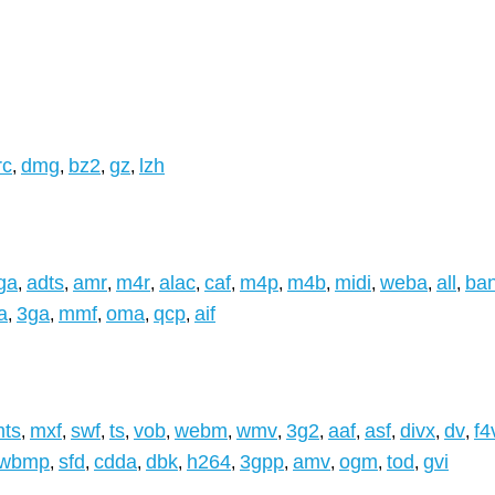
rc
dmg
bz2
gz
lzh
,
,
,
,
ga
adts
amr
m4r
alac
caf
m4p
m4b
midi
weba
all
ba
,
,
,
,
,
,
,
,
,
,
,
a
3ga
mmf
oma
qcp
aif
,
,
,
,
,
ts
mxf
swf
ts
vob
webm
wmv
3g2
aaf
asf
divx
dv
f4
,
,
,
,
,
,
,
,
,
,
,
,
wbmp
sfd
cdda
dbk
h264
3gpp
amv
ogm
tod
gvi
,
,
,
,
,
,
,
,
,