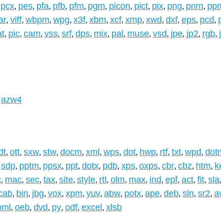
pcx
pes
pfa
pfb
pfm
pgm
picon
pict
pix
png
pnm
pp
,
,
,
,
,
,
,
,
,
,
,
ar
viff
wbpm
wpg
x3f
xbm
xcf
xmp
xwd
dxf
eps
pcd
,
,
,
,
,
,
,
,
,
,
,
,
at
pic
cam
vss
srf
dps
mix
pal
muse
vsd
jpe
jp2
rgb
,
,
,
,
,
,
,
,
,
,
,
,
,
azw4
dt
ott
sxw
stw
docm
xml
wps
dot
hwp
rtf
txt
wpd
dot
,
,
,
,
,
,
,
,
,
,
,
,
sdp
pptm
ppsx
ppt
dotx
pdb
xps
oxps
cbr
cbz
htm
k
,
,
,
,
,
,
,
,
,
,
,
c
mac
sec
tax
site
style
rtl
olm
max
ind
epf
act
fit
sla
,
,
,
,
,
,
,
,
,
,
,
,
,
cab
bin
jbg
vox
xpm
yuv
abw
potx
ape
deb
sln
sr2
a
,
,
,
,
,
,
,
,
,
,
,
,
pml
oeb
dvd
py
odf
excel
xlsb
,
,
,
,
,
,