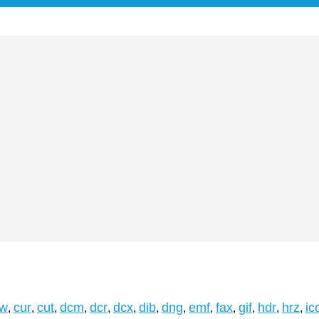
rw
cur
cut
dcm
dcr
dcx
dib
dng
emf
fax
gif
hdr
hrz
ic
,
,
,
,
,
,
,
,
,
,
,
,
,