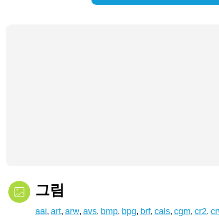
그림
aai
art
arw
avs
bmp
bpg
brf
cals
cgm
cr2
c
,
,
,
,
,
,
,
,
,
,