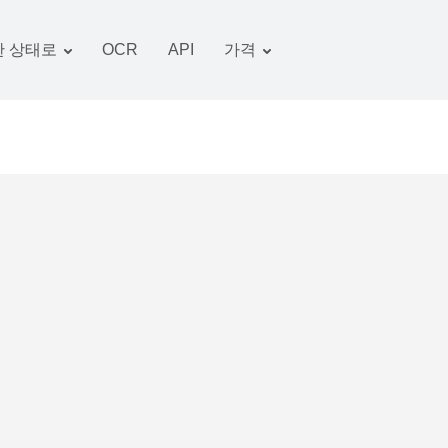
 상태로
OCR
API
가격
관세 계획
서류 변환기
OCR 패키지
그림 변환기
오디오 변환기
서적 변환기
아카이브 변환기
비디오 변환기
웹 사이트-스크린 샷