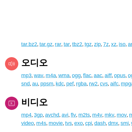
tar.bz2
tar.gz
rar
tar
tbz2
tgz
zip
7z
xz
iso
a
,
,
,
,
,
,
,
,
,
,
오디오
mp3
wav
m4a
wma
ogg
flac
aac
aiff
opus
o
,
,
,
,
,
,
,
,
,
snd
au
ppsm
kdc
pef
rgba
rw2
cvs
aifc
mpg
,
,
,
,
,
,
,
,
,
비디오
mp4
3gp
avchd
avi
flv
m2ts
m4v
mkv
mov
m
,
,
,
,
,
,
,
,
,
video
m4s
movie
tvs
exo
cpi
dash
dmx
smi
,
,
,
,
,
,
,
,
,