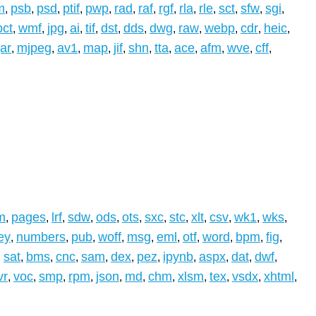
m
psb
psd
ptif
pwp
rad
raf
rgf
rla
rle
sct
sfw
sgi
,
,
,
,
,
,
,
,
,
,
,
,
,
pct
wmf
jpg
ai
tif
dst
dds
dwg
raw
webp
cdr
heic
,
,
,
,
,
,
,
,
,
,
,
,
jar
mjpeg
av1
map
jif
shn
tta
ace
afm
wve
cff
,
,
,
,
,
,
,
,
,
,
,
m
pages
lrf
sdw
ods
ots
sxc
stc
xlt
csv
wk1
wks
,
,
,
,
,
,
,
,
,
,
,
,
ey
numbers
pub
woff
msg
eml
otf
word
bpm
fig
,
,
,
,
,
,
,
,
,
,
sat
bms
cnc
sam
dex
pez
ipynb
aspx
dat
dwf
,
,
,
,
,
,
,
,
,
,
,
vr
voc
smp
rpm
json
md
chm
xlsm
tex
vsdx
xhtml
,
,
,
,
,
,
,
,
,
,
,