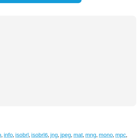
o
info
isobrl
isobrl6
jng
jpeg
mat
mng
mono
mpc
,
,
,
,
,
,
,
,
,
,