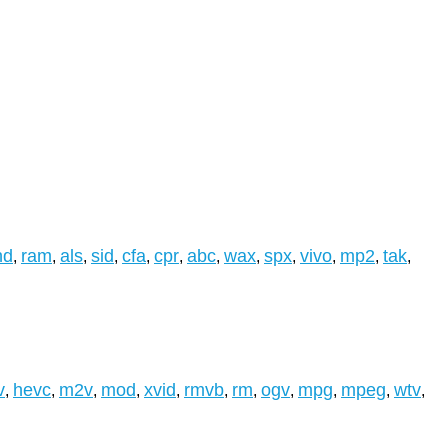
nd
ram
als
sid
cfa
cpr
abc
wax
spx
vivo
mp2
tak
,
,
,
,
,
,
,
,
,
,
,
,
v
hevc
m2v
mod
xvid
rmvb
rm
ogv
mpg
mpeg
wtv
,
,
,
,
,
,
,
,
,
,
,