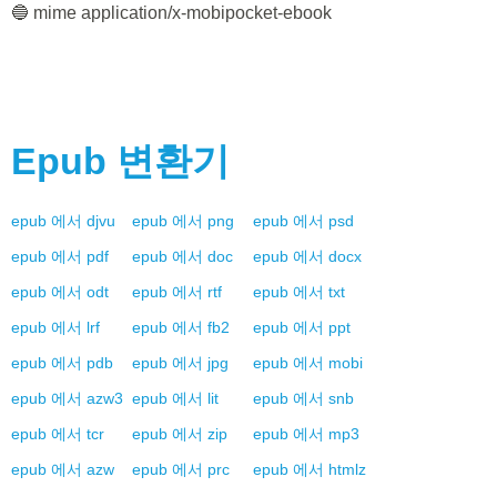
🔵 mime application/x-mobipocket-ebook
Epub
변환기
epub
에서
djvu
epub
에서
png
epub
에서
psd
epub
에서
pdf
epub
에서
doc
epub
에서
docx
epub
에서
odt
epub
에서
rtf
epub
에서
txt
epub
에서
lrf
epub
에서
fb2
epub
에서
ppt
epub
에서
pdb
epub
에서
jpg
epub
에서
mobi
epub
에서
azw3
epub
에서
lit
epub
에서
snb
epub
에서
tcr
epub
에서
zip
epub
에서
mp3
epub
에서
azw
epub
에서
prc
epub
에서
htmlz