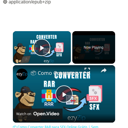
🔵 application/epub+zip
×
Now Playing
Play Video
×
📦 Como Converter RAR para SFX Online Grátis | Sem Instalação de Software Necessária
Play
Watch on
Video
📦 Como Converter RAR para SFX Online Grátis | Sem