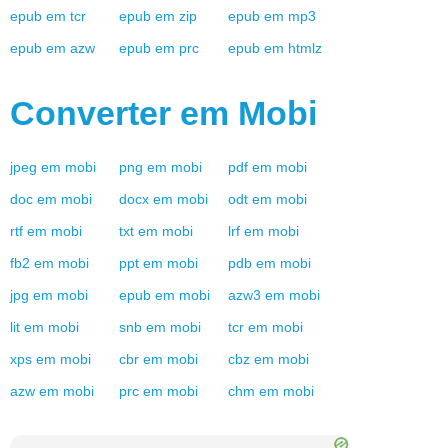
epub
em
tcr
epub
em
zip
epub
em
mp3
epub
em
azw
epub
em
prc
epub
em
htmlz
Converter em
Mobi
jpeg
em
mobi
png
em
mobi
pdf
em
mobi
doc
em
mobi
docx
em
mobi
odt
em
mobi
rtf
em
mobi
txt
em
mobi
lrf
em
mobi
fb2
em
mobi
ppt
em
mobi
pdb
em
mobi
jpg
em
mobi
epub
em
mobi
azw3
em
mobi
lit
em
mobi
snb
em
mobi
tcr
em
mobi
xps
em
mobi
cbr
em
mobi
cbz
em
mobi
azw
em
mobi
prc
em
mobi
chm
em
mobi