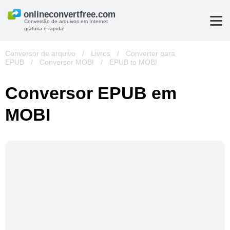
Conversão de arquivos em Internet
gratuita e rapida!
Conversor de arquivo
/
Livros
/
Converter para
EPUB
/
Conversor MOBI
/
EPUB to MOBI
Conversor EPUB em
MOBI