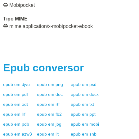
🔵 Mobipocket
Tipo MIME
🔵 mime application/x-mobipocket-ebook
Epub
conversor
epub
em
djvu
epub
em
png
epub
em
psd
epub
em
pdf
epub
em
doc
epub
em
docx
epub
em
odt
epub
em
rtf
epub
em
txt
epub
em
lrf
epub
em
fb2
epub
em
ppt
epub
em
pdb
epub
em
jpg
epub
em
mobi
epub
em
azw3
epub
em
lit
epub
em
snb