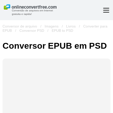
Conversão de arquivos em Internet
gratuita e rapida!
Conversor de arquivo
/
Imagens
/
Livros
/
Converter para
EPUB
/
Conversor PSD
/
EPUB to PSD
Conversor EPUB em PSD