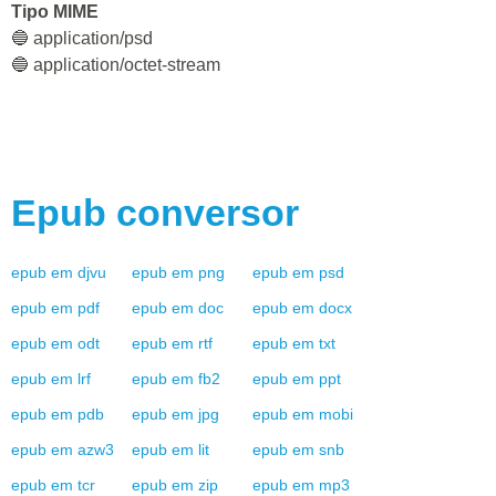
Tipo MIME
🔵 application/psd
🔵 application/octet-stream
Epub
conversor
epub
em
djvu
epub
em
png
epub
em
psd
epub
em
pdf
epub
em
doc
epub
em
docx
epub
em
odt
epub
em
rtf
epub
em
txt
epub
em
lrf
epub
em
fb2
epub
em
ppt
epub
em
pdb
epub
em
jpg
epub
em
mobi
epub
em
azw3
epub
em
lit
epub
em
snb
epub
em
tcr
epub
em
zip
epub
em
mp3