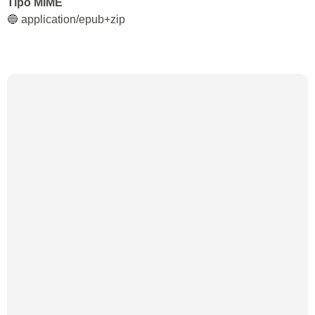
Tipo MIME
🔵 application/epub+zip