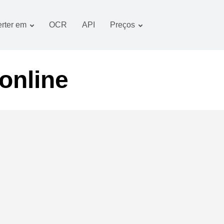
rter em
OCR
API
Preços
Plano tarifário
Documentos conversor
Pacote OCR
Imagem conversor
 online
Áudio conversor
Books conversor
Arquivos conversor
Vídeo conversor
imagens do website