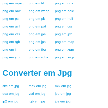
png
em
mpeg
png
em
tif
png
em
dds
png
em
raw
png
em
webp
png
em
heic
png
em
ps
png
em
plt
png
em
heif
png
em
avif
png
em
pat
png
em
css
png
em
vss
png
em
jpe
png
em
jp2
png
em
rgb
png
em
jps
png
em
map
png
em
jif
png
em
jbg
png
em
xpm
png
em
yuv
png
em
rgba
png
em
svgz
Converter em
Jpg
site
em
jpg
max
em
jpg
mix
em
jpg
dex
em
jpg
vsd
em
jpg
jpe
em
jpg
jp2
em
jpg
rgb
em
jpg
jps
em
jpg