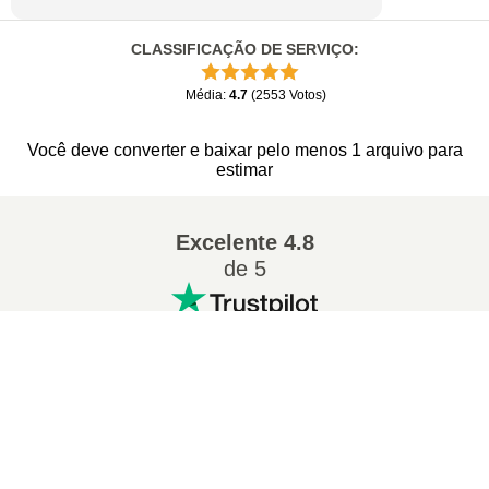
CLASSIFICAÇÃO DE SERVIÇO
:
Média
:
4.7
(
2553
Votos
)
Você deve converter e baixar pelo menos 1 arquivo para
estimar
Excelente
4.8
de 5
×
Conversões populares
:
Now Playing
Play Video
7Z para ZIP
WAV para MP3