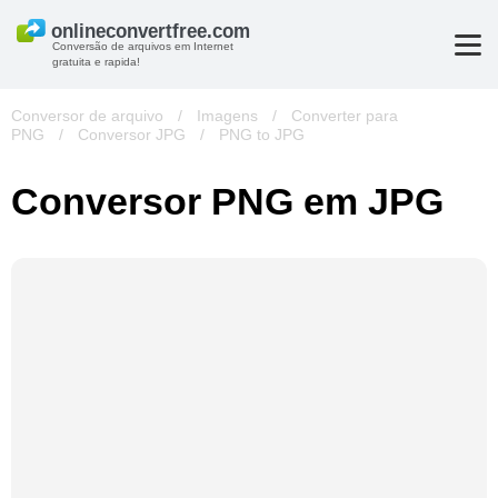
Conversão de arquivos em Internet
gratuita e rapida!
Conversor de arquivo
/
Imagens
/
Converter para
PNG
/
Conversor JPG
/
PNG to JPG
Conversor PNG em JPG