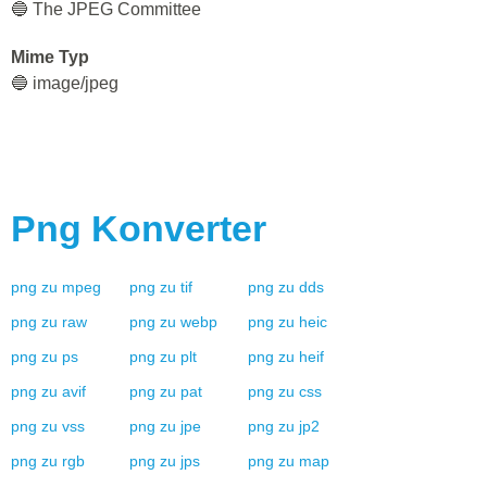
🔵 The JPEG Committee
Mime Typ
🔵 image/jpeg
Png
Konverter
png
zu
mpeg
png
zu
tif
png
zu
dds
png
zu
raw
png
zu
webp
png
zu
heic
png
zu
ps
png
zu
plt
png
zu
heif
png
zu
avif
png
zu
pat
png
zu
css
png
zu
vss
png
zu
jpe
png
zu
jp2
png
zu
rgb
png
zu
jps
png
zu
map