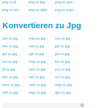
png
zu
jif
png
zu
jbg
png
zu
xpm
png
zu
yuv
png
zu
rgba
png
zu
svgz
Konvertieren zu
Jpg
site
zu
jpg
max
zu
jpg
mix
zu
jpg
dex
zu
jpg
vsd
zu
jpg
jpe
zu
jpg
jp2
zu
jpg
rgb
zu
jpg
jps
zu
jpg
exr
zu
jpg
map
zu
jpg
bin
zu
jpg
jif
zu
jpg
xpm
zu
jpg
yuv
zu
jpg
kdc
zu
jpg
rw2
zu
jpg
sr2
zu
jpg
wmz
zu
jpg
vsdx
zu
jpg
mpp
zu
jpg
mdi
zu
jpg
svgz
zu
jpg
dpx
zu
jpg