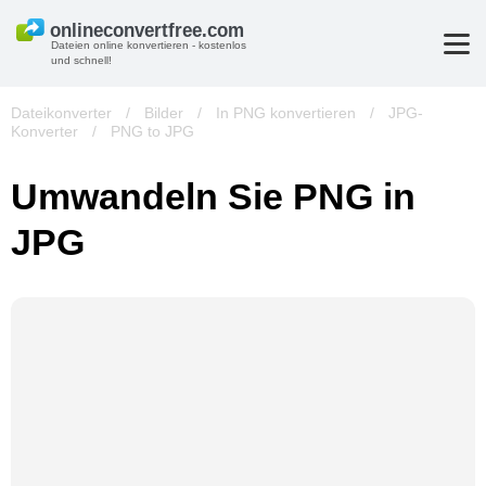
Dateien online konvertieren - kostenlos
und schnell!
Dateikonverter
/
Bilder
/
In PNG konvertieren
/
JPG-
Konverter
/
PNG to JPG
Umwandeln Sie PNG in
JPG