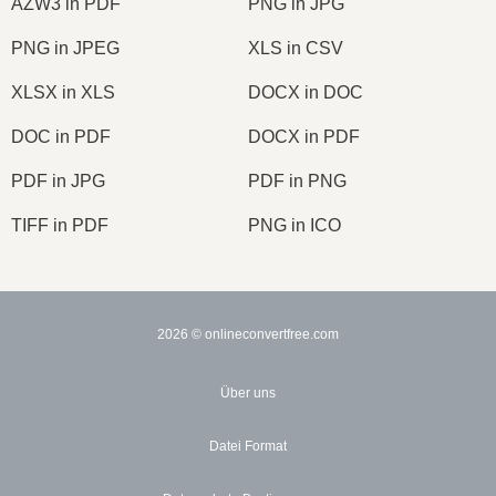
AZW3 in PDF
PNG in JPG
PNG in JPEG
XLS in CSV
XLSX in XLS
DOCX in DOC
DOC in PDF
DOCX in PDF
PDF in JPG
PDF in PNG
TIFF in PDF
PNG in ICO
2026
© onlineconvertfree.com
Über uns
Datei Format