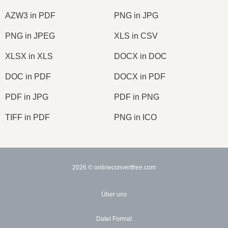
AZW3 in PDF
PNG in JPG
PNG in JPEG
XLS in CSV
XLSX in XLS
DOCX in DOC
DOC in PDF
DOCX in PDF
PDF in JPG
PDF in PNG
TIFF in PDF
PNG in ICO
2026
© onlineconvertfree.com
Über uns
Datei Format