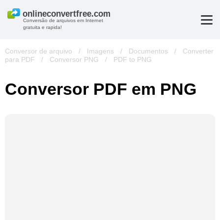
Conversão de arquivos em Internet
gratuita e rapida!
Conversor de arquivo
/
Imagens
/
Documentos
/
Converter
para PDF
/
Conversor PNG
/
PDF to PNG
Conversor PDF em PNG