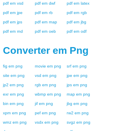
pdf
em
vsd
pdf
em
dwf
pdf
em
latex
pdf
em
jpe
pdf
em
rb
pdf
em
rgb
pdf
em
jps
pdf
em
map
pdf
em
jbg
pdf
em
md
pdf
em
oeb
pdf
em
odf
Converter em
Png
fig
em
png
movie
em
png
srf
em
png
site
em
png
vsd
em
png
jpe
em
png
jp2
em
png
rgb
em
png
jps
em
png
exr
em
png
wbmp
em
png
map
em
png
bin
em
png
jif
em
png
jbg
em
png
xpm
em
png
pef
em
png
rw2
em
png
wmz
em
png
vsdx
em
png
svgz
em
png