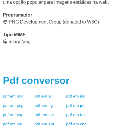
uma opção popular para imagens estáticas na web.
Programador
🔵 PNG Development Group (donated to W3C)
Tipo MIME
🔵 image/png
Pdf
conversor
pdf
em
midi
pdf
em
all
pdf
em
iso
pdf
em
psp
pdf
em
fig
pdf
em
jnt
pdf
em
exp
pdf
em
cal
pdf
em
tax
pdf
em
ind
pdf
em
epf
pdf
em
cnc