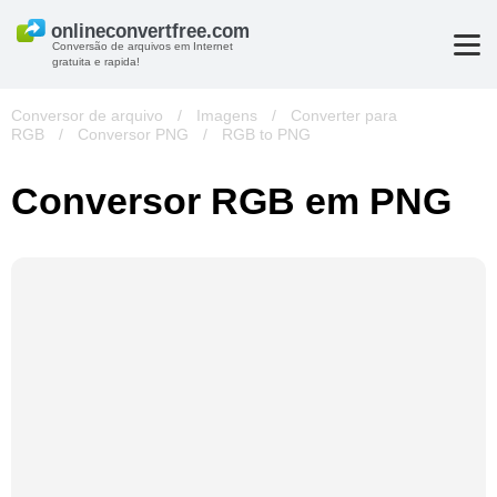
Conversão de arquivos em Internet
gratuita e rapida!
Conversor de arquivo
/
Imagens
/
Converter para
RGB
/
Conversor PNG
/
RGB to PNG
Conversor RGB em PNG