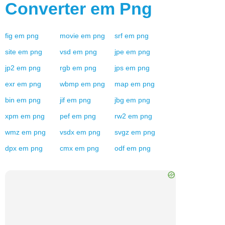
Converter em
Png
fig
em
png
movie
em
png
srf
em
png
site
em
png
vsd
em
png
jpe
em
png
jp2
em
png
rgb
em
png
jps
em
png
exr
em
png
wbmp
em
png
map
em
png
bin
em
png
jif
em
png
jbg
em
png
xpm
em
png
pef
em
png
rw2
em
png
wmz
em
png
vsdx
em
png
svgz
em
png
dpx
em
png
cmx
em
png
odf
em
png