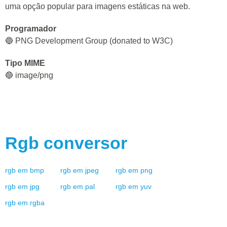
uma opção popular para imagens estáticas na web.
Programador
🔵 PNG Development Group (donated to W3C)
Tipo MIME
🔵 image/png
Rgb
conversor
rgb
em
bmp
rgb
em
jpeg
rgb
em
png
rgb
em
jpg
rgb
em
pal
rgb
em
yuv
rgb
em
rgba