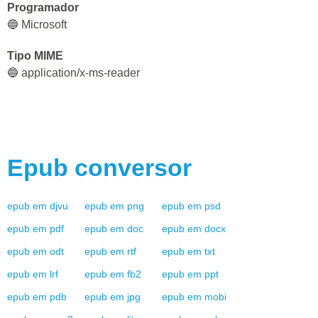
Programador
🔵 Microsoft
Tipo MIME
🔵 application/x-ms-reader
Epub
conversor
epub
em
djvu
epub
em
png
epub
em
psd
epub
em
pdf
epub
em
doc
epub
em
docx
epub
em
odt
epub
em
rtf
epub
em
txt
epub
em
lrf
epub
em
fb2
epub
em
ppt
epub
em
pdb
epub
em
jpg
epub
em
mobi