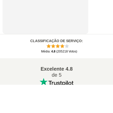
CLASSIFICAÇÃO DE SERVIÇO
:
Média
:
4.8
(
205218
Votos
)
Excelente
4.8
de 5
×
Conversões populares
:
Now Playing