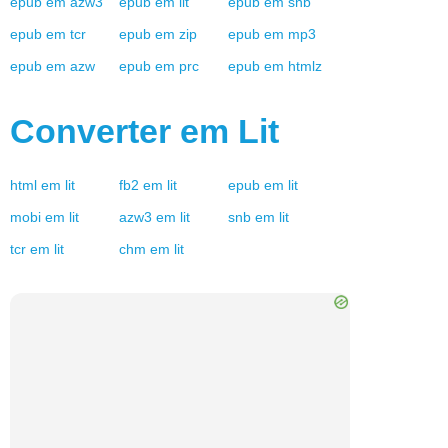
epub
em
azw3
epub
em
lit
epub
em
snb
epub
em
tcr
epub
em
zip
epub
em
mp3
epub
em
azw
epub
em
prc
epub
em
htmlz
Converter em
Lit
html
em
lit
fb2
em
lit
epub
em
lit
mobi
em
lit
azw3
em
lit
snb
em
lit
tcr
em
lit
chm
em
lit