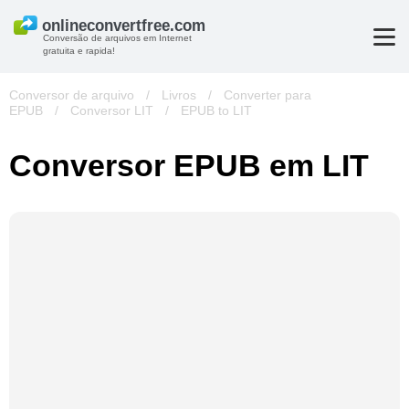
Conversão de arquivos em Internet
gratuita e rapida!
Conversor de arquivo
/
Livros
/
Converter para
EPUB
/
Conversor LIT
/
EPUB to LIT
Conversor EPUB em LIT