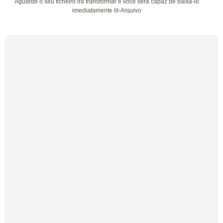
Aguarde o seu ficheiro irá transformar e você será capaz de baixá-lo
imediatamente lit-Arquivo