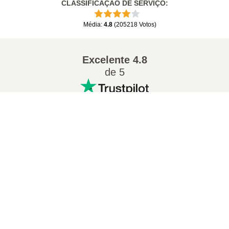
CLASSIFICAÇÃO DE SERVIÇO
:
Média
:
4.8
(
205218
Votos
)
Excelente
4.8
de 5
×
Conversões populares
:
7Z para ZIP
WAV para MP3
M4A para MP3
EPUB para PDF
×
Como Converter ZIP para OTF Online (Guia Simples)
EPUB para MOBI
WMA para MP3
RAR para ZIP
MP3 para OGG