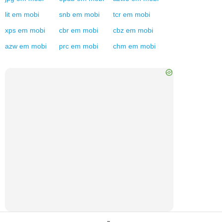
lit
em
mobi
snb
em
mobi
tcr
em
mobi
xps
em
mobi
cbr
em
mobi
cbz
em
mobi
azw
em
mobi
prc
em
mobi
chm
em
mobi