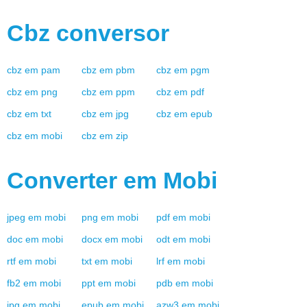
Cbz
conversor
cbz
em
pam
cbz
em
pbm
cbz
em
pgm
cbz
em
png
cbz
em
ppm
cbz
em
pdf
cbz
em
txt
cbz
em
jpg
cbz
em
epub
cbz
em
mobi
cbz
em
zip
Converter em
Mobi
jpeg
em
mobi
png
em
mobi
pdf
em
mobi
doc
em
mobi
docx
em
mobi
odt
em
mobi
rtf
em
mobi
txt
em
mobi
lrf
em
mobi
fb2
em
mobi
ppt
em
mobi
pdb
em
mobi
jpg
em
mobi
epub
em
mobi
azw3
em
mobi