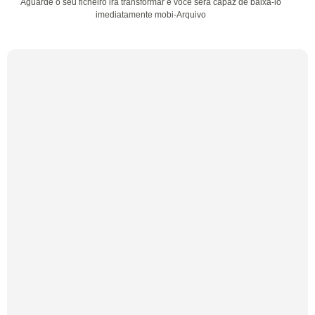
Aguarde o seu ficheiro irá transformar e você será capaz de baixá-lo
imediatamente mobi-Arquivo