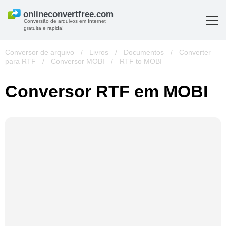
Conversão de arquivos em Internet
gratuita e rapida!
Conversor de arquivo
/
Livros
/
Documentos
/
Converter
para RTF
/
Conversor MOBI
/
RTF to MOBI
Conversor RTF em MOBI