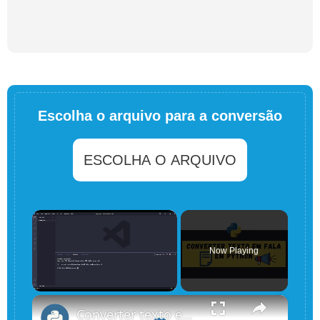
Escolha o arquivo para a conversão
ESCOLHA O ARQUIVO
×
Now Playing
×
Unmute
Converter texto em fala em Python