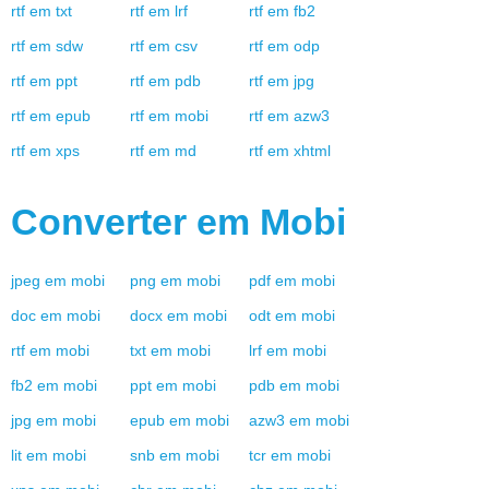
rtf
em
txt
rtf
em
lrf
rtf
em
fb2
rtf
em
sdw
rtf
em
csv
rtf
em
odp
rtf
em
ppt
rtf
em
pdb
rtf
em
jpg
rtf
em
epub
rtf
em
mobi
rtf
em
azw3
rtf
em
xps
rtf
em
md
rtf
em
xhtml
Converter em
Mobi
jpeg
em
mobi
png
em
mobi
pdf
em
mobi
doc
em
mobi
docx
em
mobi
odt
em
mobi
rtf
em
mobi
txt
em
mobi
lrf
em
mobi
fb2
em
mobi
ppt
em
mobi
pdb
em
mobi
jpg
em
mobi
epub
em
mobi
azw3
em
mobi
lit
em
mobi
snb
em
mobi
tcr
em
mobi