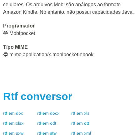
celulares. Os arquivos Mobi são análogos ao formato
Amazon Kindle. No entanto, não possui capacidades Java.
Programador
🔵 Mobipocket
Tipo MIME
🔵 mime application/x-mobipocket-ebook
Rtf
conversor
rtf
em
doc
rtf
em
docx
rtf
em
xls
rtf
em
xlsx
rtf
em
odt
rtf
em
ott
rtf
em
sxw
rtf
em
stw
rtf
em
xml