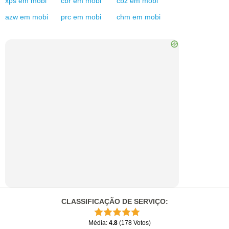
xps
em
mobi
cbr
em
mobi
cbz
em
mobi
azw
em
mobi
prc
em
mobi
chm
em
mobi
CLASSIFICAÇÃO DE SERVIÇO
:
Média
:
4.8
(
178
Votos
)