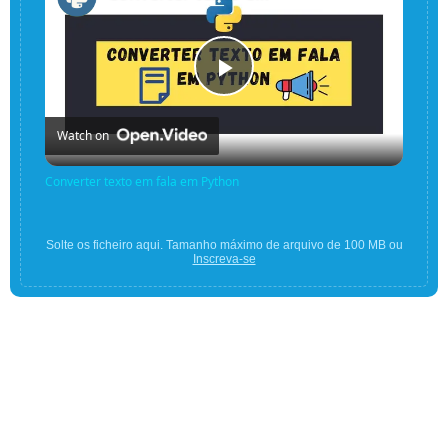
Play
Watch on
Video
Converter texto em fala em Python
Solte os ficheiro aqui. Tamanho máximo de arquivo de 100 MB ou
Inscreva-se