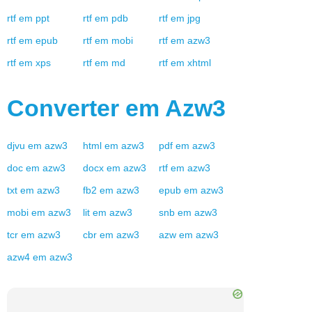
rtf
em
ppt
rtf
em
pdb
rtf
em
jpg
rtf
em
epub
rtf
em
mobi
rtf
em
azw3
rtf
em
xps
rtf
em
md
rtf
em
xhtml
Converter em
Azw3
djvu
em
azw3
html
em
azw3
pdf
em
azw3
doc
em
azw3
docx
em
azw3
rtf
em
azw3
txt
em
azw3
fb2
em
azw3
epub
em
azw3
mobi
em
azw3
lit
em
azw3
snb
em
azw3
tcr
em
azw3
cbr
em
azw3
azw
em
azw3
azw4
em
azw3