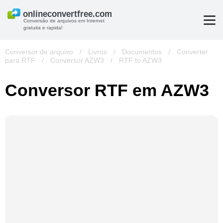
Conversão de arquivos em Internet
gratuita e rapida!
Conversor de arquivo
/
Livros
/
Documentos
/
Converter
para RTF
/
Conversor AZW3
/
RTF to AZW3
Conversor RTF em AZW3