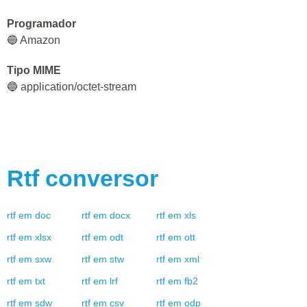
Programador
🔵 Amazon
Tipo MIME
🔵 application/octet-stream
Rtf
conversor
rtf
em
doc
rtf
em
docx
rtf
em
xls
rtf
em
xlsx
rtf
em
odt
rtf
em
ott
rtf
em
sxw
rtf
em
stw
rtf
em
xml
rtf
em
txt
rtf
em
lrf
rtf
em
fb2
rtf
em
sdw
rtf
em
csv
rtf
em
odp