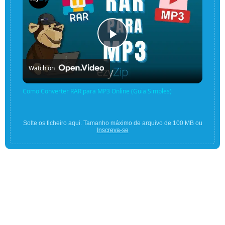
Play
Watch on
Video
Como Converter RAR para MP3 Online (Guia Simples)
Solte os ficheiro aqui. Tamanho máximo de arquivo de 100 MB ou
Inscreva-se