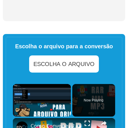
Escolha o arquivo para a conversão
ESCOLHA O ARQUIVO
×
Now Playing
×
Unmute
Como Converter RAR para MP3 Online (Guia Simples)