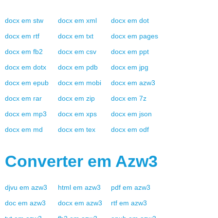
docx
em
stw
docx
em
xml
docx
em
dot
docx
em
rtf
docx
em
txt
docx
em
pages
docx
em
fb2
docx
em
csv
docx
em
ppt
docx
em
dotx
docx
em
pdb
docx
em
jpg
docx
em
epub
docx
em
mobi
docx
em
azw3
docx
em
rar
docx
em
zip
docx
em
7z
docx
em
mp3
docx
em
xps
docx
em
json
docx
em
md
docx
em
tex
docx
em
odf
Converter em
Azw3
djvu
em
azw3
html
em
azw3
pdf
em
azw3
doc
em
azw3
docx
em
azw3
rtf
em
azw3