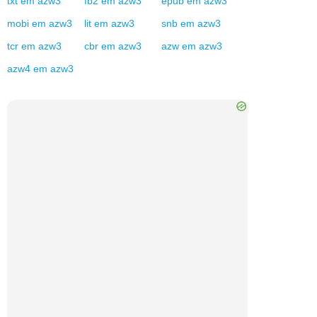
txt
em
azw3
fb2
em
azw3
epub
em
azw3
mobi
em
azw3
lit
em
azw3
snb
em
azw3
tcr
em
azw3
cbr
em
azw3
azw
em
azw3
azw4
em
azw3