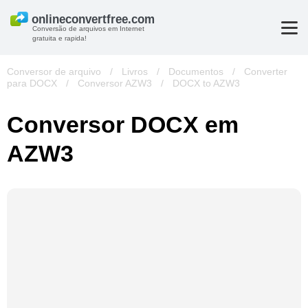
Conversão de arquivos em Internet
gratuita e rapida!
Conversor de arquivo
/
Livros
/
Documentos
/
Converter
para DOCX
/
Conversor AZW3
/
DOCX to AZW3
Conversor DOCX em
AZW3