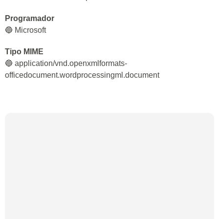
Programador
🔵 Microsoft
Tipo MIME
🔵 application/vnd.openxmlformats-
officedocument.wordprocessingml.document