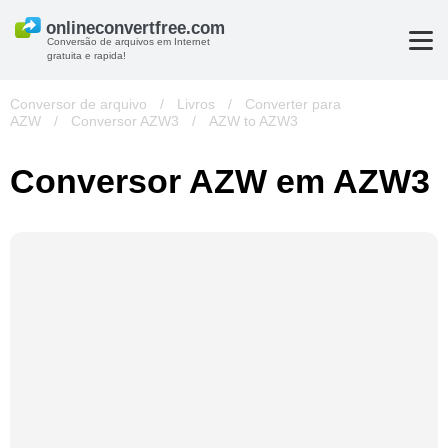
Conversão de arquivos em Internet
gratuita e rapida!
Conversor de arquivo
/
Livros
/
Converter para
AZW
/
Conversor AZW3
/
AZW to AZW3
Conversor AZW em AZW3