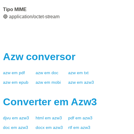
Tipo MIME
🔵 application/octet-stream
Azw
conversor
azw
em
pdf
azw
em
doc
azw
em
txt
azw
em
epub
azw
em
mobi
azw
em
azw3
Converter em
Azw3
djvu
em
azw3
html
em
azw3
pdf
em
azw3
doc
em
azw3
docx
em
azw3
rtf
em
azw3