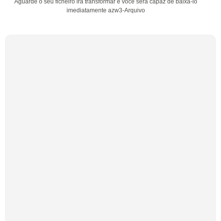
Aguarde o seu ficheiro irá transformar e você será capaz de baixá-lo
imediatamente azw3-Arquivo