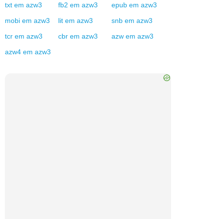
txt
em
azw3
fb2
em
azw3
epub
em
azw3
mobi
em
azw3
lit
em
azw3
snb
em
azw3
tcr
em
azw3
cbr
em
azw3
azw
em
azw3
azw4
em
azw3