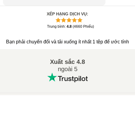
XẾP HẠNG DỊCH VỤ
:
Trung bình
:
4.8
(
4660
Phiếu
)
Bạn phải chuyển đổi và tải xuống ít nhất 1 tệp để ước tính
Xuất sắc
4.8
ngoài 5
Các chuyển đổi phổ biến
:
×
Сhuyển 7Z sang ZIP
Сhuyển WAV sang MP3
Now Playing
Сhuyển M4A sang MP3
Сhuyển EPUB sang PDF
Play Video