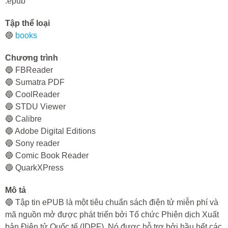
.epub
Tập thể loại
🔵
books
Chương trình
🔵 FBReader
🔵 Sumatra PDF
🔵 CoolReader
🔵 STDU Viewer
🔵 Calibre
🔵 Adobe Digital Editions
🔵 Sony reader
🔵 Comic Book Reader
🔵 QuarkXPress
Mô tả
🔵 Tập tin ePUB là một tiêu chuẩn sách điện tử miễn phí và
mã nguồn mở được phát triển bởi Tổ chức Phiên dịch Xuất
bản Điện tử Quốc tế (IDPF). Nó được hỗ trợ bởi hầu hết các