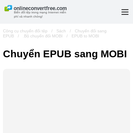
Biến đổi tệp trong mạng Internet miễn
phí và nhanh chóng!
Công cụ chuyển đổi tệp
/
Sách
/
Chuyển đổi sang
EPUB
/
.Bộ chuyển đổi MOBI
/
EPUB to MOBI
Chuyển EPUB sang MOBI