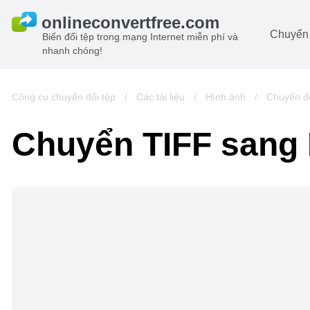
Chuyển 
Biến đổi tệp trong mạng Internet miễn phí và
nhanh chóng!
Ta
đô
Hi
Công cụ chuyển đổi tệp
/
Các tài liệu
/
Hình ảnh
/
Chuyển đ
đô
Â
Chuyển TIFF sang
ch
Sá
Lư
đô
Vi
đô
t