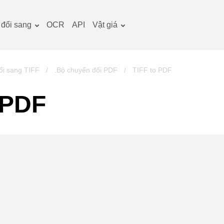
đổi sang
OCR
API
Vật giá
̀i liệu công cụ chuyển
Kế hoạch thuế quan
̉i
Gói OCR
̀nh ảnh công cụ chuyển
ổi sang TIFF
/
.Bộ chuyển đổi PDF
/
TIFF to PDF
̉i
m thanh công cụ
 PDF
uyển đổi
ch công cụ chuyển đổi
u trữ công cụ chuyển
̉i
deo công cụ chuyển
̉i
rang web-ảnh chụp