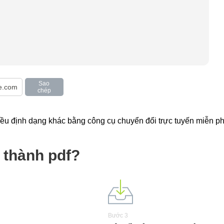
Sao
chép
iều định dạng khác bằng công cụ chuyển đổi trực tuyến miễn phi
f thành pdf?
Bước 3