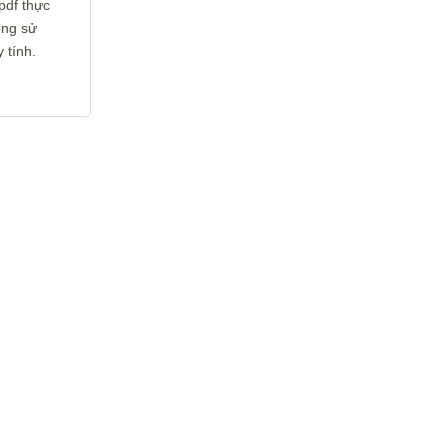
pdf thực
ông sử
 tính.