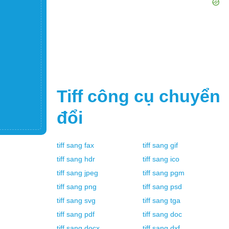
Tiff
công cụ chuyển
đổi
tiff
sang
fax
tiff
sang
gif
tiff
sang
hdr
tiff
sang
ico
tiff
sang
jpeg
tiff
sang
pgm
tiff
sang
png
tiff
sang
psd
tiff
sang
svg
tiff
sang
tga
tiff
sang
pdf
tiff
sang
doc
tiff
sang
docx
tiff
sang
dxf