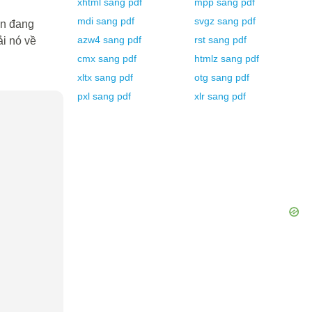
xhtml
sang
pdf
mpp
sang
pdf
mdi
sang
pdf
svgz
sang
pdf
ạn đang
azw4
sang
pdf
rst
sang
pdf
i nó về
cmx
sang
pdf
htmlz
sang
pdf
xltx
sang
pdf
otg
sang
pdf
pxl
sang
pdf
xlr
sang
pdf