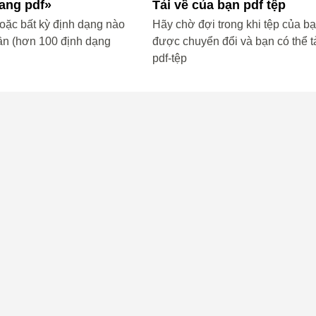
sang pdf»
Tải về của bạn pdf tệp
ặc bất kỳ định dạng nào
Hãy chờ đợi trong khi tệp của b
ần (hơn 100 định dạng
được chuyển đổi và bạn có thể tả
pdf-tệp