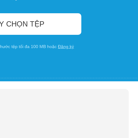
Y CHỌN TỆP
 thước tệp tối đa 100 MB hoặc
Đăng ký