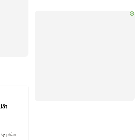
đặt
 kỳ phần