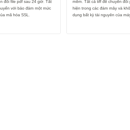
 đổi file pdf sau 24 giờ. Tất
mềm. Tất cả tiff để chuyển đổi 
 chuyển với bảo đảm một mức
hiện trong các đám mây và kh
 của mã hóa SSL.
dụng bất kỳ tài nguyên của máy