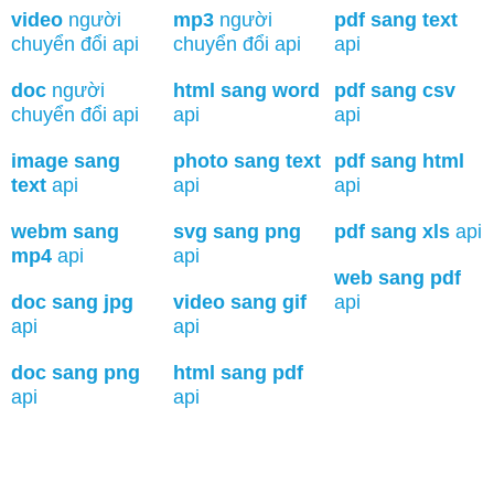
video
người
mp3
người
pdf sang text
chuyển đổi api
chuyển đổi api
api
doc
người
html sang word
pdf sang csv
chuyển đổi api
api
api
image sang
photo sang text
pdf sang html
text
api
api
api
webm sang
svg sang png
pdf sang xls
api
mp4
api
api
web sang pdf
doc sang jpg
video sang gif
api
api
api
doc sang png
html sang pdf
api
api