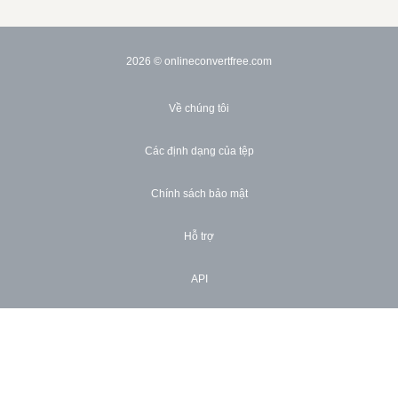
2026
© onlineconvertfree.com
Về chúng tôi
Các định dạng của tệp
Chính sách bảo mật
Hỗ trợ
API
Vật giá
×
Bền vững
Now Playing