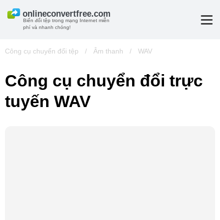
Biến đổi tệp trong mạng Internet miễn
phí và nhanh chóng!
Công cụ chuyển đổi tệp
/
Âm thanh
/
WAV
Công cụ chuyển đổi trực
tuyến WAV