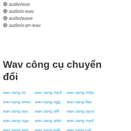
🔵 audio/wav
🔵 audio/x-wav
🔵 audio/wave
🔵 audio/x-pn-wav
Wav
công cụ chuyển
đổi
wav
sang
txt
wav
sang
mp3
wav
sang
m4a
wav
sang
wma
wav
sang
ogg
wav
sang
flac
wav
sang
aac
wav
sang
aiff
wav
sang
opus
wav
sang
oga
wav
sang
adts
wav
sang
mp4
wav
sang
amr
wav
sang
m4r
wav
sang
caf