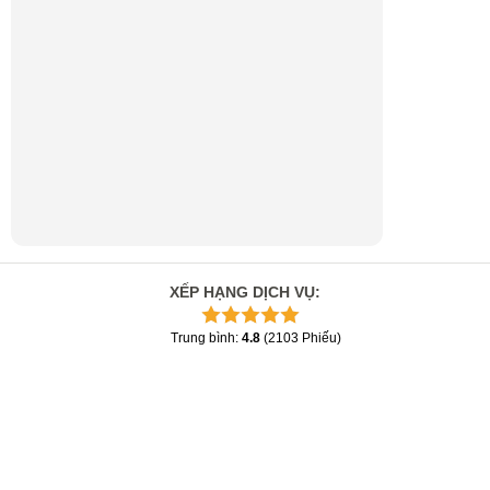
XẾP HẠNG DỊCH VỤ
:
Trung bình
:
4.8
(
2103
Phiếu
)
Bạn phải chuyển đổi và tải xuống ít nhất 1 tệp để ước tính
×
Xuất sắc
4.8