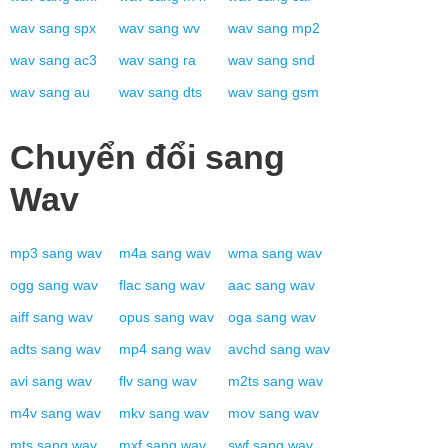
wav
sang
spx
wav
sang
wv
wav
sang
mp2
wav
sang
ac3
wav
sang
ra
wav
sang
snd
wav
sang
au
wav
sang
dts
wav
sang
gsm
Chuyển đổi sang
Wav
mp3
sang
wav
m4a
sang
wav
wma
sang
wav
ogg
sang
wav
flac
sang
wav
aac
sang
wav
aiff
sang
wav
opus
sang
wav
oga
sang
wav
adts
sang
wav
mp4
sang
wav
avchd
sang
wav
avi
sang
wav
flv
sang
wav
m2ts
sang
wav
m4v
sang
wav
mkv
sang
wav
mov
sang
wav
mts
sang
wav
mxf
sang
wav
swf
sang
wav