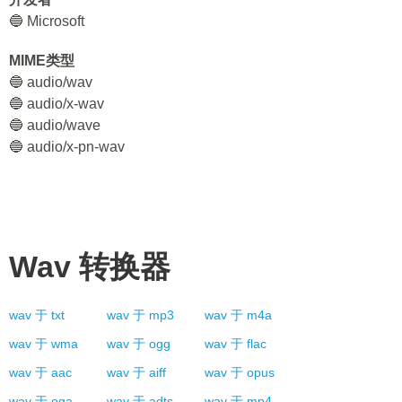
🔵 Microsoft
MIME类型
🔵 audio/wav
🔵 audio/x-wav
🔵 audio/wave
🔵 audio/x-pn-wav
Wav
转换器
wav
于
txt
wav
于
mp3
wav
于
m4a
wav
于
wma
wav
于
ogg
wav
于
flac
wav
于
aac
wav
于
aiff
wav
于
opus
wav
于
oga
wav
于
adts
wav
于
mp4