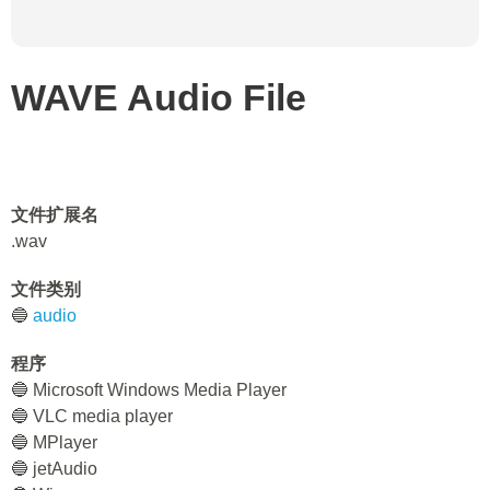
WAVE Audio File
文件扩展名
.wav
文件类别
🔵
audio
程序
🔵 Microsoft Windows Media Player
🔵 VLC media player
🔵 MPlayer
🔵 jetAudio