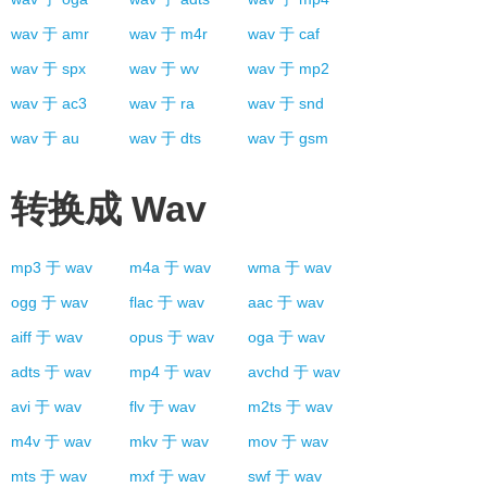
wav
于
amr
wav
于
m4r
wav
于
caf
wav
于
spx
wav
于
wv
wav
于
mp2
wav
于
ac3
wav
于
ra
wav
于
snd
wav
于
au
wav
于
dts
wav
于
gsm
转换成
Wav
mp3
于
wav
m4a
于
wav
wma
于
wav
ogg
于
wav
flac
于
wav
aac
于
wav
aiff
于
wav
opus
于
wav
oga
于
wav
adts
于
wav
mp4
于
wav
avchd
于
wav
avi
于
wav
flv
于
wav
m2ts
于
wav
m4v
于
wav
mkv
于
wav
mov
于
wav
mts
于
wav
mxf
于
wav
swf
于
wav