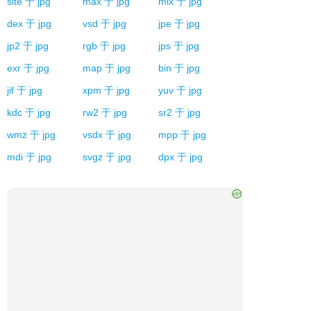
site
于
jpg
max
于
jpg
mix
于
jpg
dex
于
jpg
vsd
于
jpg
jpe
于
jpg
jp2
于
jpg
rgb
于
jpg
jps
于
jpg
exr
于
jpg
map
于
jpg
bin
于
jpg
jif
于
jpg
xpm
于
jpg
yuv
于
jpg
kdc
于
jpg
rw2
于
jpg
sr2
于
jpg
wmz
于
jpg
vsdx
于
jpg
mpp
于
jpg
mdi
于
jpg
svgz
于
jpg
dpx
于
jpg