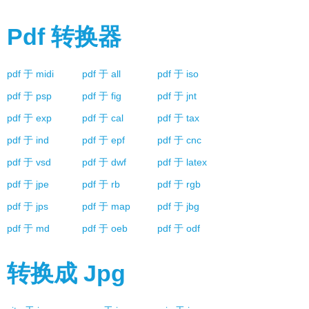
Pdf
转换器
pdf
于
midi
pdf
于
all
pdf
于
iso
pdf
于
psp
pdf
于
fig
pdf
于
jnt
pdf
于
exp
pdf
于
cal
pdf
于
tax
pdf
于
ind
pdf
于
epf
pdf
于
cnc
pdf
于
vsd
pdf
于
dwf
pdf
于
latex
pdf
于
jpe
pdf
于
rb
pdf
于
rgb
pdf
于
jps
pdf
于
map
pdf
于
jbg
pdf
于
md
pdf
于
oeb
pdf
于
odf
转换成
Jpg