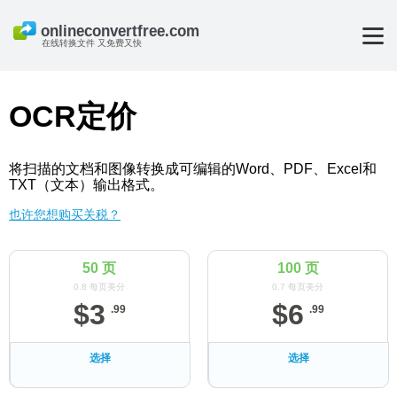
在线转换文件 又免费又快
OCR定价
将扫描的文档和图像转换成可编辑的Word、PDF、Excel和
TXT（文本）输出格式。
也许您想购买关税？
50 页
100 页
0.8 每页美分
0.7 每页美分
$
3
$
6
.
99
.
99
选择
选择