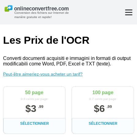
Conversion des fichiers sur Internet de
manière gratuite et rapide!
Les Prix de l'OCR
Converti documenti acquisiti e immagini in formati di output
modificabili come Word, PDF, Excel e TXT (texte).
Peut-être aimeriez-vous acheter un tarif?
50 page
100 page
0.8 cents par page
0.7 cents par page
$
3
$
6
.
99
.
99
SÉLECTIONNER
SÉLECTIONNER