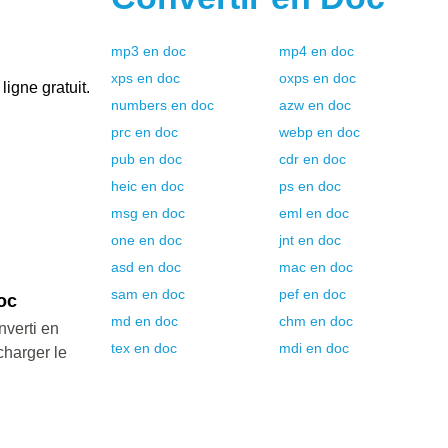
mp3
en
doc
mp4
en
doc
xps
en
doc
oxps
en
doc
ligne gratuit.
numbers
en
doc
azw
en
doc
prc
en
doc
webp
en
doc
pub
en
doc
cdr
en
doc
heic
en
doc
ps
en
doc
msg
en
doc
eml
en
doc
one
en
doc
jnt
en
doc
asd
en
doc
mac
en
doc
sam
en
doc
pef
en
doc
oc
md
en
doc
chm
en
doc
nverti en
tex
en
doc
mdi
en
doc
charger le