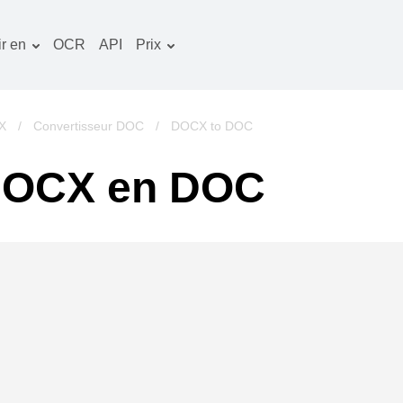
r en
OCR
API
Prix
Plan tarifaire
ocuments convertisseur
Paquet OCR
mage convertisseur
X
/
Convertisseur DOC
/
DOCX to DOC
udio convertisseur
 DOCX en DOC
vres convertisseur
rchives convertisseur
idéo convertisseur
te web-capture d'écran