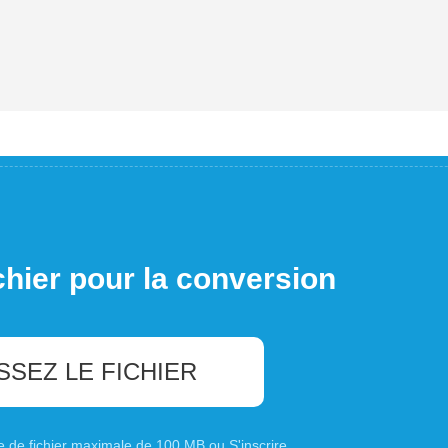
chier pour la conversion
SSEZ LE FICHIER
ille de fichier maximale de 100 MB ou
S'inscrire