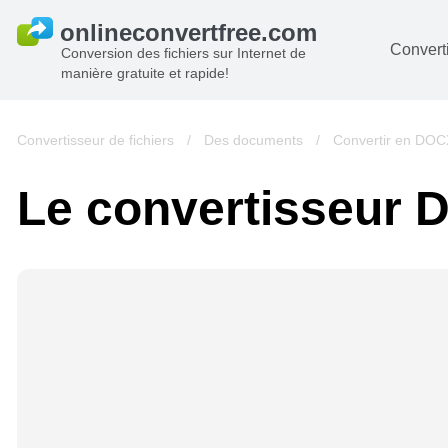
Converti
Conversion des fichiers sur Internet de
manière gratuite et rapide!
D
I
Convertisseur de fichiers
/
Des documents
/
Convertir en DOC
A
Le convertisseur
Li
A
V
si