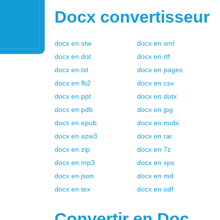
Docx
convertisseur
docx
en
stw
docx
en
xml
docx
en
dot
docx
en
rtf
docx
en
txt
docx
en
pages
docx
en
fb2
docx
en
csv
docx
en
ppt
docx
en
dotx
docx
en
pdb
docx
en
jpg
docx
en
epub
docx
en
mobi
docx
en
azw3
docx
en
rar
docx
en
zip
docx
en
7z
docx
en
mp3
docx
en
xps
docx
en
json
docx
en
md
docx
en
tex
docx
en
odf
Convertir en
Doc