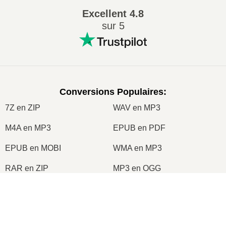
Excellent
4.8
sur 5
Conversions Populaires
:
7Z en ZIP
WAV en MP3
M4A en MP3
EPUB en PDF
EPUB en MOBI
WMA en MP3
RAR en ZIP
MP3 en OGG
M4A en WAV
AIFF en MP3
×
MOBI en PDF
OGG en MP3