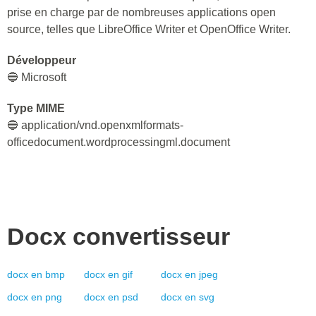
prise en charge par de nombreuses applications open
source, telles que LibreOffice Writer et OpenOffice Writer.
Développeur
🔵 Microsoft
Type MIME
🔵 application/vnd.openxmlformats-
officedocument.wordprocessingml.document
Docx
convertisseur
docx
en
bmp
docx
en
gif
docx
en
jpeg
docx
en
png
docx
en
psd
docx
en
svg