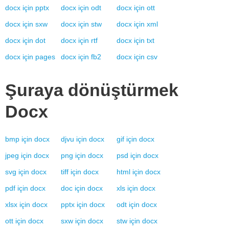
docx
için
pptx
docx
için
odt
docx
için
ott
docx
için
sxw
docx
için
stw
docx
için
xml
docx
için
dot
docx
için
rtf
docx
için
txt
docx
için
pages
docx
için
fb2
docx
için
csv
Şuraya dönüştürmek
Docx
bmp
için
docx
djvu
için
docx
gif
için
docx
jpeg
için
docx
png
için
docx
psd
için
docx
svg
için
docx
tiff
için
docx
html
için
docx
pdf
için
docx
doc
için
docx
xls
için
docx
xlsx
için
docx
pptx
için
docx
odt
için
docx
ott
için
docx
sxw
için
docx
stw
için
docx