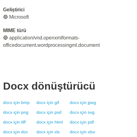
Geliştirici
🔵 Microsoft
MIME türü
🔵 application/vnd.openxmlformats-
officedocument.wordprocessingml.document
Docx
dönüştürücü
docx
için
bmp
docx
için
gif
docx
için
jpeg
docx
için
png
docx
için
psd
docx
için
svg
docx
için
tiff
docx
için
html
docx
için
pdf
docx
için
doc
docx
için
xls
docx
için
xlsx