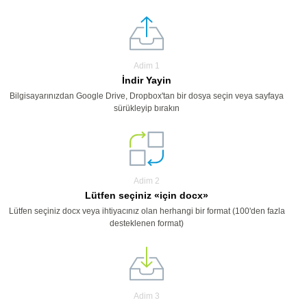
Adim 1
İndir Yayin
Bilgisayarınızdan Google Drive, Dropbox'tan bir dosya seçin veya sayfaya
sürükleyip bırakın
Adim 2
Lütfen seçiniz «için docx»
Lütfen seçiniz docx veya ihtiyacınız olan herhangi bir format (100'den fazla
desteklenen format)
Adim 3