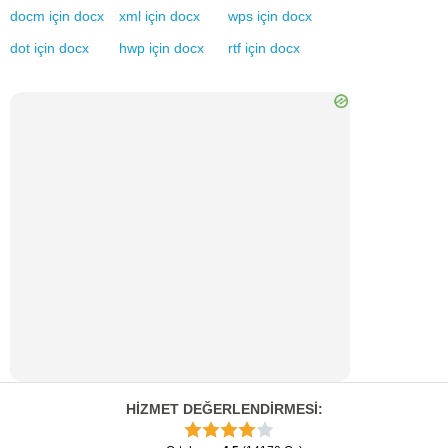
docm
için
docx
xml
için
docx
wps
için
docx
dot
için
docx
hwp
için
docx
rtf
için
docx
HİZMET DEĞERLENDİRMESİ
: