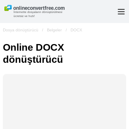
İnternette dosyaların dönüştürülmesi
ücretsiz ve hızlı!
Dosya dönüştürücü
/
Belgeler
/
DOCX
Online DOCX
dönüştürücü