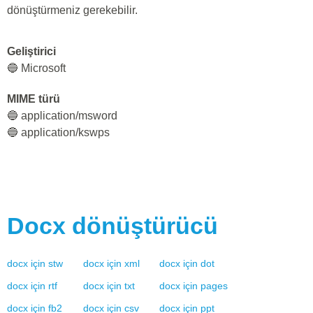
dönüştürmeniz gerekebilir.
Geliştirici
🔵 Microsoft
MIME türü
🔵 application/msword
🔵 application/kswps
Docx
dönüştürücü
docx
için
stw
docx
için
xml
docx
için
dot
docx
için
rtf
docx
için
txt
docx
için
pages
docx
için
fb2
docx
için
csv
docx
için
ppt