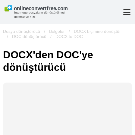
İnternette dosyaların dönüştürülmesi
ücretsiz ve hızlı!
Dosya dönüştürücü
/
Belgeler
/
DOCX biçimine dönüştür
/
DOC dönüştürücü
/
DOCX to DOC
DOCX'den DOC'ye
dönüştürücü