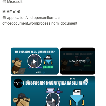
🔵 Microsoft
MIME türü
🔵 application/vnd.openxmlformats-
officedocument.wordprocessingml.document
×
Now Playing
Play Video
×
📦 BIN Dosyalarını Çevrimiçi Ücretsiz Nasıl Çıkartılır | Yazılım Kurulumu Gerekmez