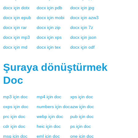
docx
için
dotx
docx
için
pdb
docx
için
jpg
docx
için
epub
docx
için
mobi
docx
için
azw3
docx
için
rar
docx
için
zip
docx
için
7z
docx
için
mp3
docx
için
xps
docx
için
json
docx
için
md
docx
için
tex
docx
için
odf
Şuraya dönüştürmek
Doc
mp3
için
doc
mp4
için
doc
xps
için
doc
oxps
için
doc
numbers
için
doc
azw
için
doc
prc
için
doc
webp
için
doc
pub
için
doc
cdr
için
doc
heic
için
doc
ps
için
doc
msg
için
doc
eml
için
doc
one
için
doc