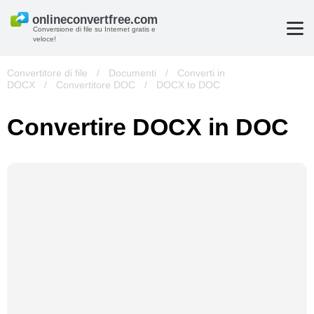
Conversione di file su Internet gratis e
veloce!
Convertitore di file
/
Documenti
/
Converti in
DOCX
/
Convertitore DOC
/
DOCX to DOC
Convertire DOCX in DOC