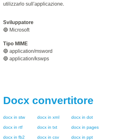
utilizzarlo sull'applicazione.
Sviluppatore
🔵 Microsoft
Tipo MIME
🔵 application/msword
🔵 application/kswps
Docx
convertitore
docx
in
stw
docx
in
xml
docx
in
dot
docx
in
rtf
docx
in
txt
docx
in
pages
docx
in
fb2
docx
in
csv
docx
in
ppt