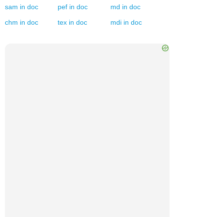
sam
in
doc
pef
in
doc
md
in
doc
chm
in
doc
tex
in
doc
mdi
in
doc