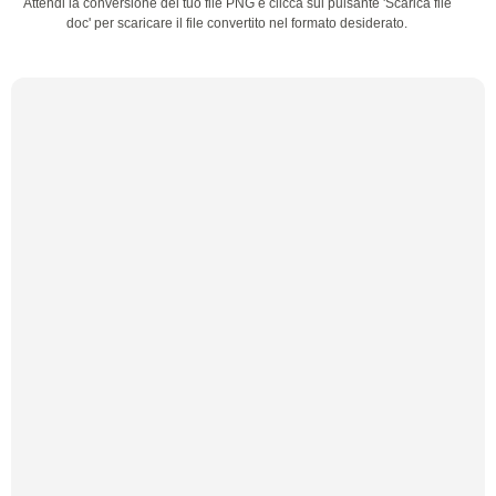
Attendi la conversione del tuo file PNG e clicca sul pulsante 'Scarica file
doc' per scaricare il file convertito nel formato desiderato.