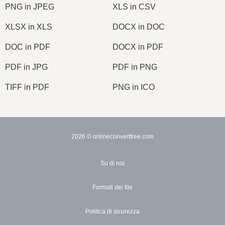
PNG in JPEG
XLS in CSV
XLSX in XLS
DOCX in DOC
DOC in PDF
DOCX in PDF
PDF in JPG
PDF in PNG
TIFF in PDF
PNG in ICO
2026
© onlineconvertfree.com
Su di noi
Formati dei file
Politica di sicurezza