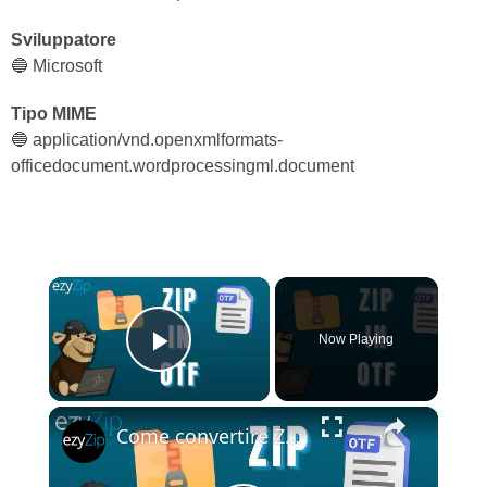
Sviluppatore
🔵 Microsoft
Tipo MIME
🔵 application/vnd.openxmlformats-
officedocument.wordprocessingml.document
×
Now Playing
Play Video
×
Come convertire ZIP in OTF online (Guida semplice)