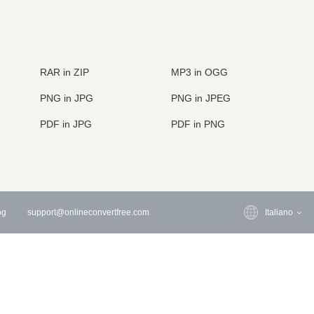
RAR in ZIP
MP3 in OGG
PNG in JPG
PNG in JPEG
PDF in JPG
PDF in PNG
og
support@onlineconvertfree.com
Italiano