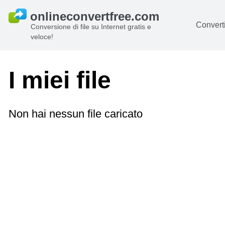
Converti
Conversione di file su Internet gratis e
veloce!
D
I
I miei file
Au
Li
Non hai nessun file caricato
Ar
Vi
s