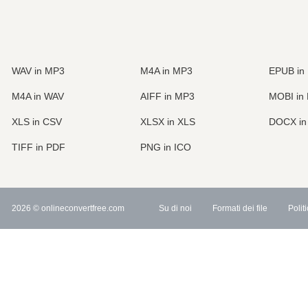
WAV in MP3
M4A in MP3
EPUB in
M4A in WAV
AIFF in MP3
MOBI in
XLS in CSV
XLSX in XLS
DOCX i
TIFF in PDF
PNG in ICO
2026
© onlineconvertfree.com
Su di noi
Formati dei file
Polit