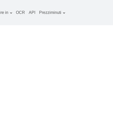
re in
OCR
API
Prezziminuti
Piano tariffario
ocumenti convertitore
Pacchetto OCR
mmagine convertitore
dio convertitore
bri convertitore
chivi convertitore
deo convertitore
ito web-screenshot