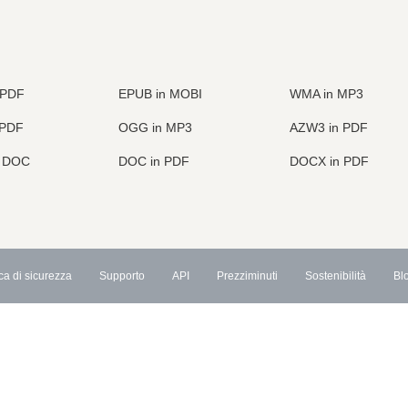
 PDF
EPUB in MOBI
WMA in MP3
 PDF
OGG in MP3
AZW3 in PDF
n DOC
DOC in PDF
DOCX in PDF
ica di sicurezza
Supporto
API
Prezziminuti
Sostenibilità
Bl
API di conversione file
API convertitore audio
×
API di conversione video
Now Playing
API di conversione