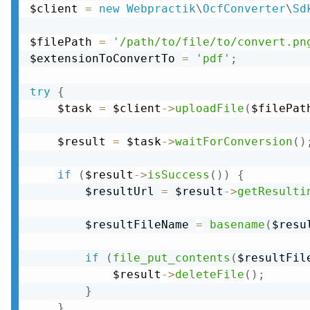
$client 
=
new
Webpractik
\
OcfConverter
\
Sd
$filePath 
=
'/path/to/file/to/convert.pn
$extensionToConvertTo 
=
'pdf'
;
try
{
    $task 
=
 $client
-
>
uploadFile
(
$filePat
    $result 
=
 $task
-
>
waitForConversion
(
)
if
(
$result
-
>
isSuccess
(
)
)
{
        $resultUrl 
=
 $result
-
>
getResulti
        $resultFileName 
=
basename
(
$resu
if
(
file_put_contents
(
$resultFil
            $result
-
>
deleteFile
(
)
;
}
}