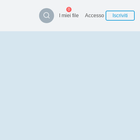
0
I miei file
Accesso
Iscriviti