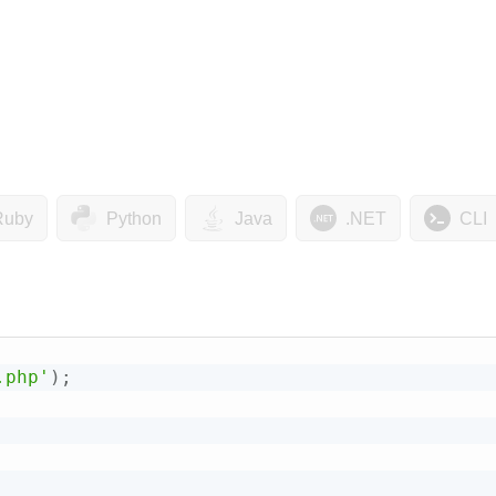
Ruby
Python
Java
.NET
CLI
.php'
)
;