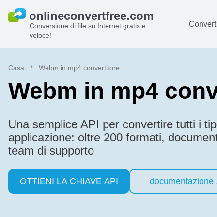
Converti
Conversione di file su Internet gratis e
veloce!
D
I
Casa
/
Webm in mp4 convertitore
Webm in mp4 conve
Au
Li
Una semplice API per convertire tutti i tipi 
Ar
applicazione: oltre 200 formati, documen
Vi
team di supporto
s
OTTIENI LA CHIAVE API
documentazione 