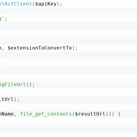
k
\
OcfClient
(
$apiKey
)
;
g'
;
h
,
 $extensionToConvertTo
)
;
;
ngFileUrl
(
)
;
ltUrl
)
;
eName
,
file_get_contents
(
$resultUrl
)
)
)
{