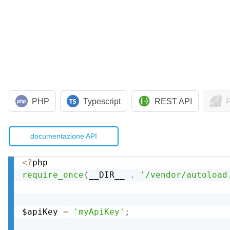
PHP
Typescript
REST API
documentazione API
<
?
require_once
(
__DIR__ 
.
'/vendor/autoload
$apiKey 
=
'myApiKey'
;