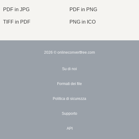
PDF in JPG
PDF in PNG
TIFF in PDF
PNG in ICO
2026
© onlineconvertfree.com
Su di noi
Formati dei file
Politica di sicurezza
Supporto
API