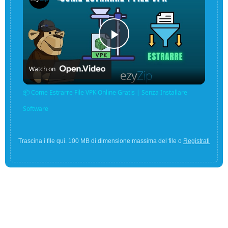
Play
Watch on
Video
📦 Come Estrarre File VPK Online Gratis | Senza Installare
Software
Trascina i file qui. 100 MB di dimensione massima del file o
Registrati