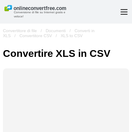
Conversione di file su Internet gratis e
veloce!
Convertitore di file
/
Documenti
/
Converti in
XLS
/
Convertitore CSV
/
XLS to CSV
Convertire XLS in CSV