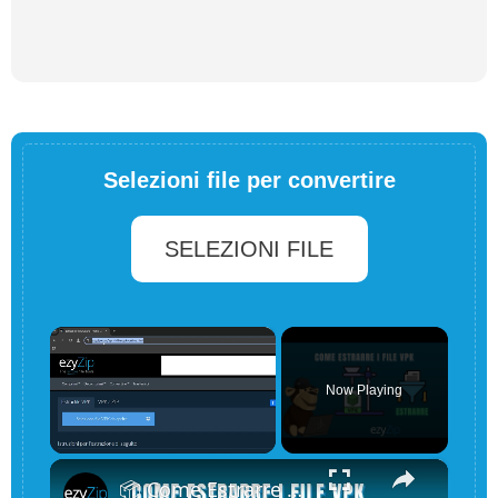
Selezioni file per convertire
SELEZIONI FILE
×
Now Playing
×
Unmute
📦 Come Estrarre File VPK Online Gratis | Senza Installare Software