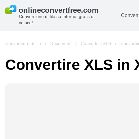
Converti
Conversione di file su Internet gratis e
veloce!
D
I
Convertitore di file
/
Documenti
/
Converti in XLS
/
Converti
Au
Convertire XLS in 
Li
Ar
Vi
s