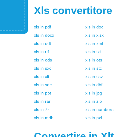
Xls
convertitore
xls
in
pdf
xls
in
doc
xls
in
docx
xls
in
xlsx
xls
in
odt
xls
in
xml
xls
in
rtf
xls
in
txt
xls
in
ods
xls
in
ots
xls
in
sxc
xls
in
stc
xls
in
xlt
xls
in
csv
xls
in
sdc
xls
in
dbf
xls
in
ppt
xls
in
jpg
xls
in
rar
xls
in
zip
xls
in
7z
xls
in
numbers
xls
in
mdb
xls
in
pxl
Convertire in
Xlt