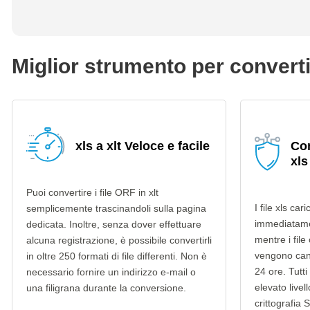
Miglior strumento per convertir
xls a xlt Veloce e facile
Con
xls
Puoi convertire i file ORF in xlt
I file xls ca
semplicemente trascinandoli sulla pagina
immediatame
dedicata. Inoltre, senza dover effettuare
mentre i file 
alcuna registrazione, è possibile convertirli
vengono can
in oltre 250 formati di file differenti. Non è
24 ore. Tutti 
necessario fornire un indirizzo e-mail o
elevato livel
una filigrana durante la conversione.
crittografia 