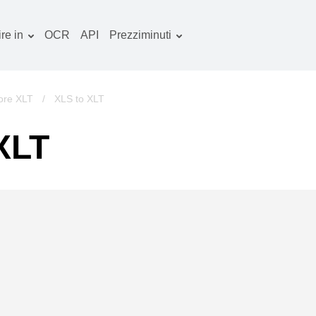
re in
OCR
API
Prezziminuti
Piano tariffario
ocumenti convertitore
Pacchetto OCR
mmagine convertitore
tore XLT
/
XLS to XLT
dio convertitore
XLT
bri convertitore
chivi convertitore
deo convertitore
ito web-screenshot