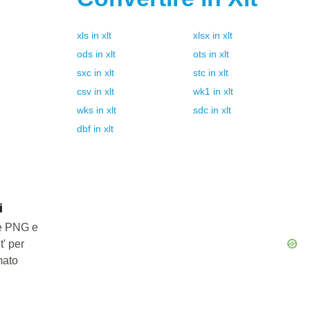
xls
in
xlt
xlsx
in
xlt
ods
in
xlt
ots
in
xlt
sxc
in
xlt
stc
in
xlt
csv
in
xlt
wk1
in
xlt
wks
in
xlt
sdc
in
xlt
dbf
in
xlt
i
le PNG e
t' per
mato