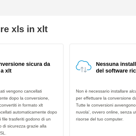
e xls in xlt
versione sicura da
Nessuna instal
 a xlt
del software ri
ricati vengono cancellati
Non è necessario installare alc
nte dopo la conversione,
per effettuare la conversione da 
convertiti in formato xlt
Tutte le conversioni avvengono 
cellati automaticamente dopo
nuvola', ovvero online, senza ut
i file trasferiti godono di un
risorse del tuo computer.
lo di sicurezza grazie alla
SSL.