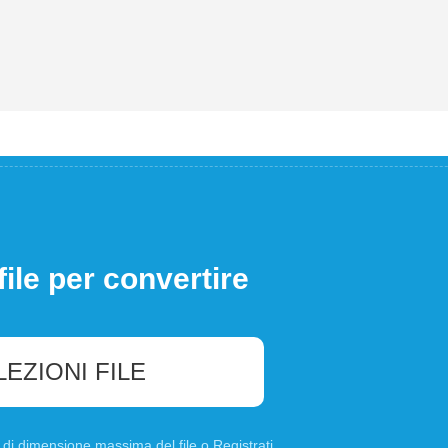
file per convertire
LEZIONI FILE
B di dimensione massima del file o
Registrati