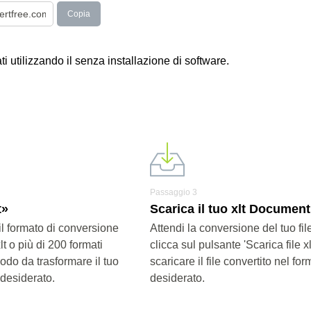
Copia
ati utilizzando il senza installazione di software.
Passaggio 3
t»
Scarica il tuo xlt Document
il formato di conversione
Attendi la conversione del tuo fi
lt o più di 200 formati
clicca sul pulsante 'Scarica file xl
modo da trasformare il tuo
scaricare il file convertito nel for
 desiderato.
desiderato.