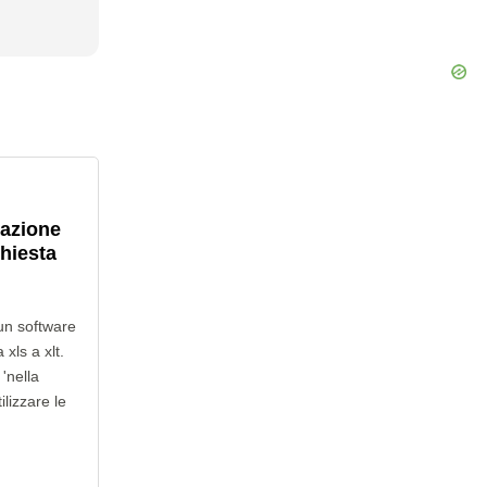
lazione
chiesta
un software
xls a xlt.
'nella
ilizzare le