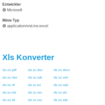
Entwickler
🔵 Microsoft
Mime Typ
🔵 application/vnd.ms-excel
Xls
Konverter
xls
zu
pdf
xls
zu
doc
xls
zu
docx
xls
zu
xlsx
xls
zu
odt
xls
zu
xml
xls
zu
rtf
xls
zu
txt
xls
zu
ods
xls
zu
ots
xls
zu
sxc
xls
zu
stc
xls
zu
xlt
xls
zu
csv
xls
zu
sdc