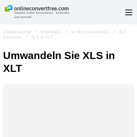
Dateien online konvertieren - kostenlos
und schnell!
Dateikonverter
/
Unterlagen
/
In XLS konvertieren
/
XLT-
Konverter
/
XLS to XLT
Umwandeln Sie XLS in
XLT