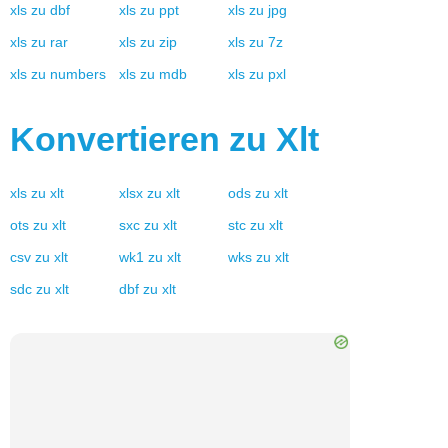
xls
zu
dbf
xls
zu
ppt
xls
zu
jpg
xls
zu
rar
xls
zu
zip
xls
zu
7z
xls
zu
numbers
xls
zu
mdb
xls
zu
pxl
Konvertieren zu
Xlt
xls
zu
xlt
xlsx
zu
xlt
ods
zu
xlt
ots
zu
xlt
sxc
zu
xlt
stc
zu
xlt
csv
zu
xlt
wk1
zu
xlt
wks
zu
xlt
sdc
zu
xlt
dbf
zu
xlt