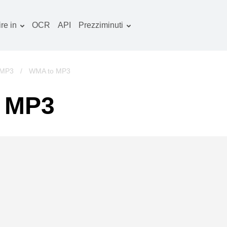
re in
OCR
API
Prezziminuti
Piano tariffario
ocumenti convertitore
Pacchetto OCR
mmagine convertitore
 MP3
/
WMA to MP3
dio convertitore
n MP3
bri convertitore
chivi convertitore
deo convertitore
ito web-screenshot