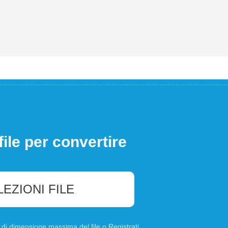
file per convertire
LEZIONI FILE
B di dimensione massima del file o
Registrati