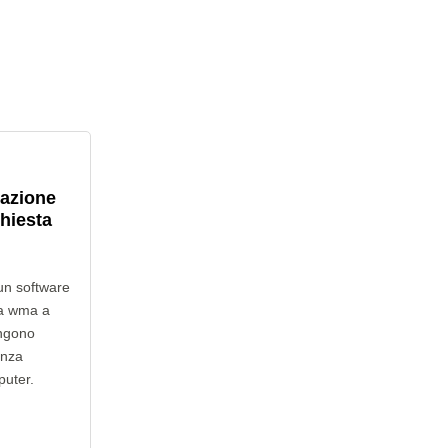
lazione
chiesta
un software
da wma a
engono
enza
puter.