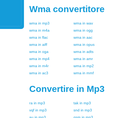
Wma
convertitore
wma
in
mp3
wma
in
wav
wma
in
m4a
wma
in
ogg
wma
in
flac
wma
in
aac
wma
in
aiff
wma
in
opus
wma
in
oga
wma
in
adts
wma
in
mp4
wma
in
amr
wma
in
m4r
wma
in
mp2
wma
in
ac3
wma
in
mmf
Convertire in
Mp3
ra
in
mp3
tak
in
mp3
vqf
in
mp3
snd
in
mp3
au
in
mp3
gsm
in
mp3