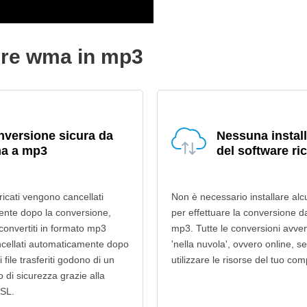
tire wma in mp3
versione sicura da
Nessuna instal
a a mp3
del software ri
ricati vengono cancellati
Non è necessario installare alc
nte dopo la conversione,
per effettuare la conversione 
 convertiti in formato mp3
mp3. Tutte le conversioni avv
cellati automaticamente dopo
'nella nuvola', ovvero online, s
i file trasferiti godono di un
utilizzare le risorse del tuo com
lo di sicurezza grazie alla
SSL.