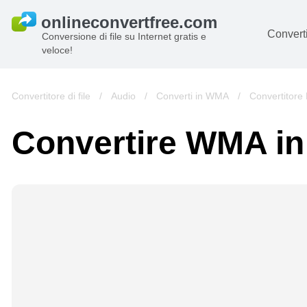
Converti
Conversione di file su Internet gratis e
veloce!
D
I
Convertitore di file
/
Audio
/
Converti in WMA
/
Convertitore
Au
Convertire WMA i
Li
Ar
Vi
s