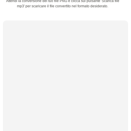
Attendi la conversione del tuo file PNG e clicca sul pulsante 'Scarica file
mp3' per scaricare il file convertito nel formato desiderato.