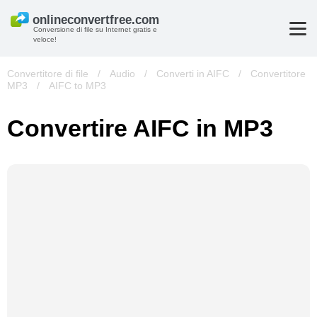
Conversione di file su Internet gratis e
veloce!
Convertitore di file
/
Audio
/
Converti in AIFC
/
Convertitore
MP3
/
AIFC to MP3
Convertire AIFC in MP3