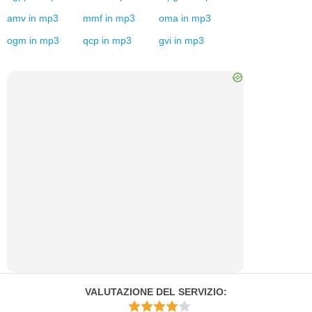
amv
in
mp3
mmf
in
mp3
oma
in
mp3
ogm
in
mp3
qcp
in
mp3
gvi
in
mp3
VALUTAZIONE DEL SERVIZIO
: