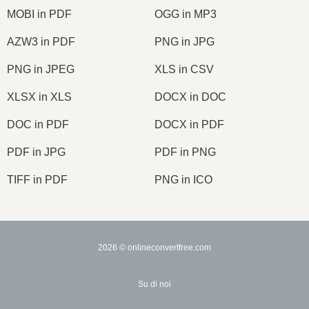
MOBI in PDF
OGG in MP3
AZW3 in PDF
PNG in JPG
PNG in JPEG
XLS in CSV
XLSX in XLS
DOCX in DOC
DOC in PDF
DOCX in PDF
PDF in JPG
PDF in PNG
TIFF in PDF
PNG in ICO
2026
© onlineconvertfree.com
Su di noi