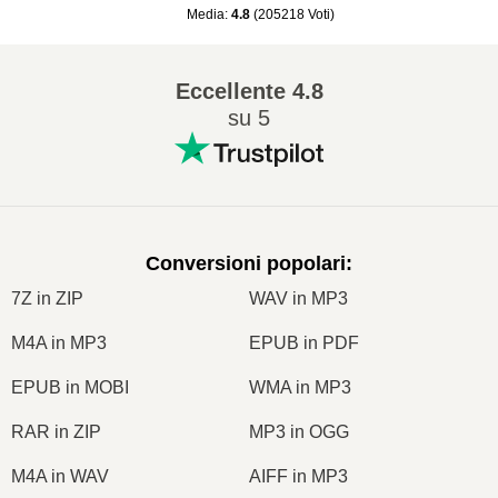
Media
:
4.8
(
205218
Voti
)
Eccellente
4.8
su 5
Conversioni popolari
:
7Z in ZIP
WAV in MP3
M4A in MP3
EPUB in PDF
EPUB in MOBI
WMA in MP3
RAR in ZIP
MP3 in OGG
M4A in WAV
AIFF in MP3