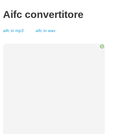
Aifc
convertitore
aifc
in
mp3
aifc
in
wav