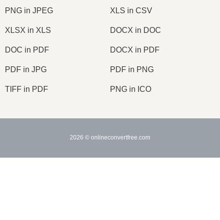
PNG in JPEG
XLS in CSV
XLSX in XLS
DOCX in DOC
DOC in PDF
DOCX in PDF
PDF in JPG
PDF in PNG
TIFF in PDF
PNG in ICO
2026
© onlineconvertfree.com
Su di noi
×
Formati dei file
Now Playing
Politica di sicurezza
Play Video