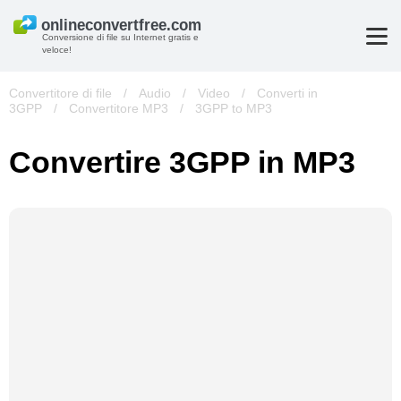
Conversione di file su Internet gratis e
veloce!
Convertitore di file
/
Audio
/
Video
/
Converti in
3GPP
/
Convertitore MP3
/
3GPP to MP3
Convertire 3GPP in MP3