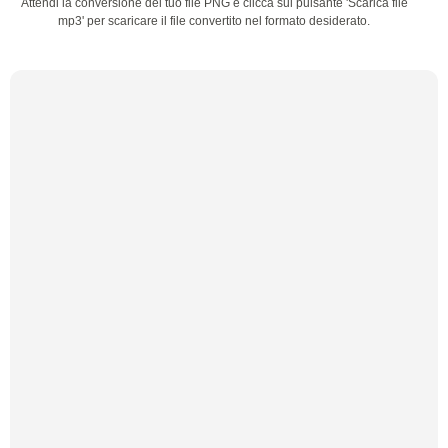
Attendi la conversione del tuo file PNG e clicca sul pulsante 'Scarica file
mp3' per scaricare il file convertito nel formato desiderato.