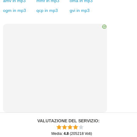
amv
in
mp3
mmf
in
mp3
oma
in
mp3
ogm
in
mp3
qcp
in
mp3
gvi
in
mp3
VALUTAZIONE DEL SERVIZIO
:
Media
:
4.8
(
205218
Voti
)