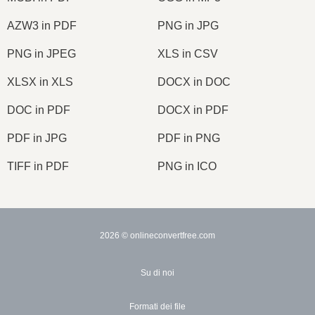
AZW3 in PDF
PNG in JPG
PNG in JPEG
XLS in CSV
XLSX in XLS
DOCX in DOC
DOC in PDF
DOCX in PDF
PDF in JPG
PDF in PNG
TIFF in PDF
PNG in ICO
2026
© onlineconvertfree.com
Su di noi
Formati dei file