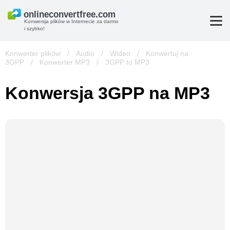
Konwersja plików w Internecie za darmo
i szybko!
Konwerter plików
/
Audio
/
Wideo
/
Konwertuj na
3GPP
/
Konwerter MP3
/
3GPP to MP3
Konwersja 3GPP na MP3