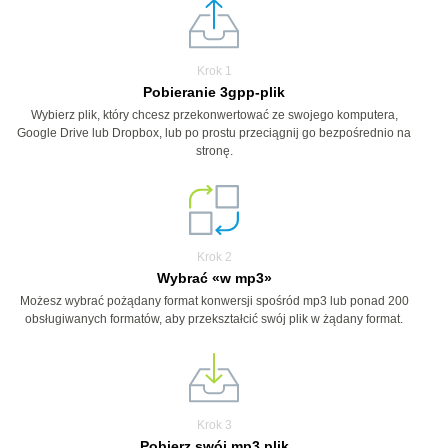
Krok 1
Pobieranie 3gpp-plik
Wybierz plik, który chcesz przekonwertować ze swojego komputera,
Google Drive lub Dropbox, lub po prostu przeciągnij go bezpośrednio na
stronę.
Krok 2
Wybrać «w mp3»
Możesz wybrać pożądany format konwersji spośród mp3 lub ponad 200
obsługiwanych formatów, aby przekształcić swój plik w żądany format.
Krok 3
Pobierz swój mp3 plik