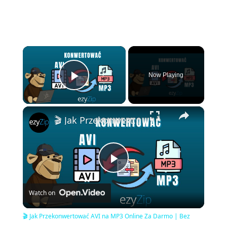
×
Now Playing
Play Video
×
🎬 Jak Przekonwertować AVI na MP3 Online Za Darmo | Bez Instalacji Oprogramowania
Play
Watch on
Video
🎬 Jak Przekonwertować AVI na MP3 Online Za Darmo | Bez