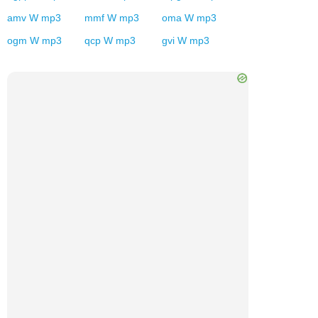
amv
W
mp3
mmf
W
mp3
oma
W
mp3
ogm
W
mp3
qcp
W
mp3
gvi
W
mp3