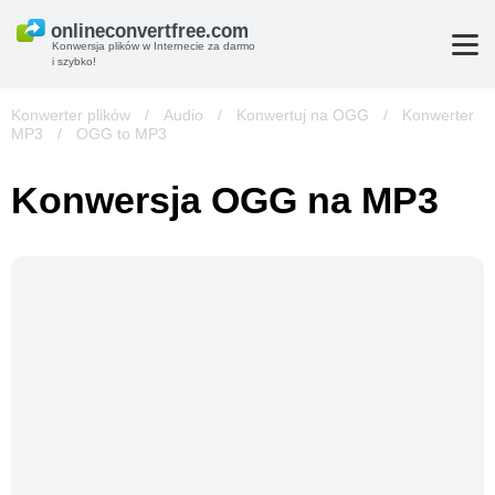
Konwersja plików w Internecie za darmo
i szybko!
Konwerter plików
/
Audio
/
Konwertuj na OGG
/
Konwerter
MP3
/
OGG to MP3
Konwersja OGG na MP3