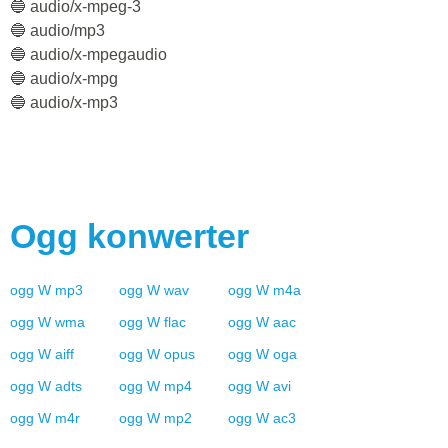
🔵 audio/x-mpeg-3
🔵 audio/mp3
🔵 audio/x-mpegaudio
🔵 audio/x-mpg
🔵 audio/x-mp3
Ogg
konwerter
ogg
W
mp3
ogg
W
wav
ogg
W
m4a
ogg
W
wma
ogg
W
flac
ogg
W
aac
ogg
W
aiff
ogg
W
opus
ogg
W
oga
ogg
W
adts
ogg
W
mp4
ogg
W
avi
ogg
W
m4r
ogg
W
mp2
ogg
W
ac3