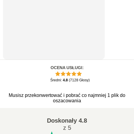
OCENA USŁUGI
:
Średni
:
4.8
(
7128
Głosy
)
Musisz przekonwertować i pobrać co najmniej 1 plik do
oszacowania
Doskonały
4.8
z 5