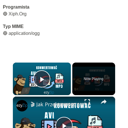
Programista
🔵 Xiph.Org
Typ MIME
🔵 application/ogg
×
Now Playing
Play Video
×
🎬 Jak Przekonwertować AVI na MP3 Online Za Darmo | Bez Instalacji Oprogramowania