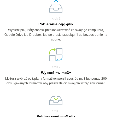
Krok 1
Pobieranie ogg-plik
Wybierz plik, który chcesz przekonwertować ze swojego komputera,
Google Drive lub Dropbox, lub po prostu przeciągnij go bezpośrednio na
stronę.
Krok 2
Wybrać «w mp3»
Możesz wybrać pożądany format konwersji spośród mp3 lub ponad 200
obsługiwanych formatów, aby przekształcić swój plik w żądany format.
Krok 3
Pobierz swój mp3 plik