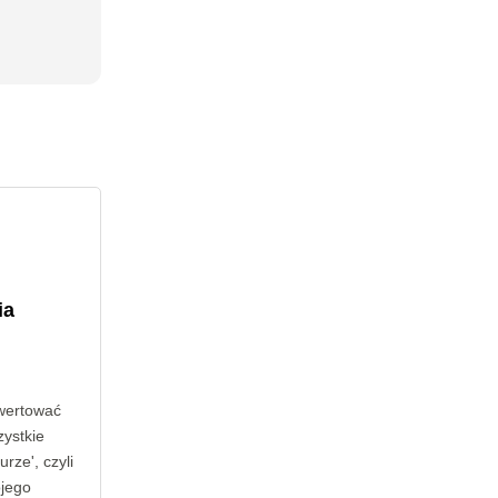
ia
wertować
zystkie
rze', czyli
ojego