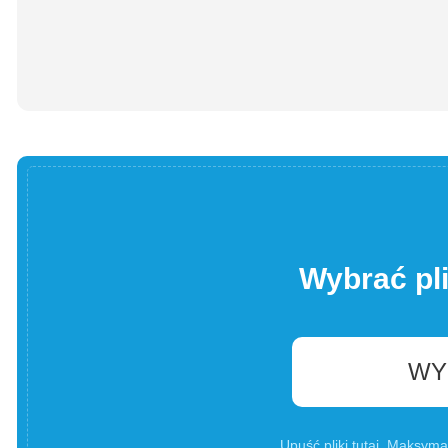
Wybrać pl
WY
Upuść pliki tutaj. Maksyma