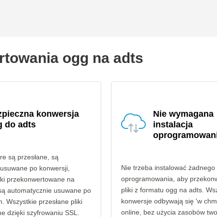
rtowania ogg na adts
zpieczna konwersja
Nie wymagana
 do adts
instalacja
oprogramowan
óre są przesłane, są
Nie trzeba instalować żadnego
 usuwane po konwersji,
oprogramowania, aby przekon
liki przekonwertowane na
pliki z formatu ogg na adts. Ws
 są automatycznie usuwane po
konwersje odbywają się 'w chmu
. Wszystkie przesłane pliki
online, bez użycia zasobów tw
e dzięki szyfrowaniu SSL.