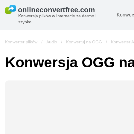
Konwers
Konwersja plików w Internecie za darmo i
szybko!
D
O
Konwerter plików
/
Audio
/
Konwertuj na OGG
/
Konwerter 
Pl
Konwersja OGG n
B
A
Pl
s
e