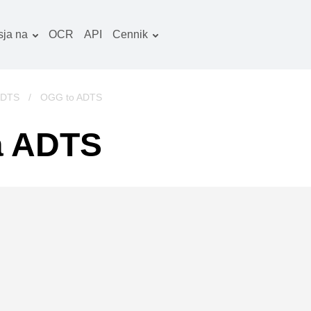
ja na
OCR
API
Cennik
Plan taryfowy
okumenty konwerter
Pakiet OCR
braz konwerter
ADTS
/
OGG to ADTS
iki audio konwerter
a ADTS
ooks konwerter
rchiwa konwerter
iki wideo konwerter
trona www-zrzuty
kranu