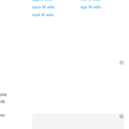
opus
W
adts
oga
W
adts
mp4
W
adts
anie
isk
ym