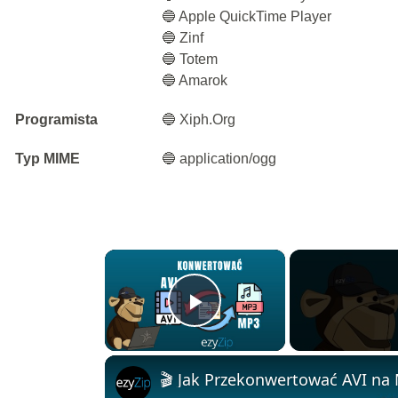
🔵 Apple QuickTime Player
🔵 Zinf
🔵 Totem
🔵 Amarok
Programista
🔵 Xiph.Org
Typ MIME
🔵 application/ogg
×
Play Video