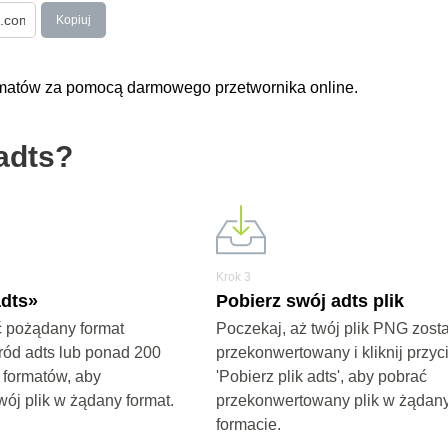
Kopiuj
ormatów za pomocą darmowego przetwornika online.
adts?
Krok 3
dts»
Pobierz swój adts plik
 pożądany format
Poczekaj, aż twój plik PNG zost
ród adts lub ponad 200
przekonwertowany i kliknij przyc
 formatów, aby
'Pobierz plik adts', aby pobrać
wój plik w żądany format.
przekonwertowany plik w żądan
formacie.