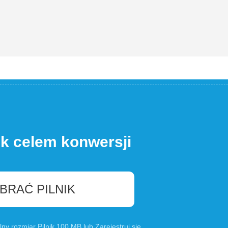
ik celem konwersji
BRAĆ PILNIK
lny rozmiar Pilnik 100 MB lub
Zarejestruj się