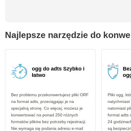
Najlepsze narzędzie do konwe
ogg do adts Szybko i
Be
łatwo
ogg
Bez problemu przekonwertujesz pliki ORF
Pliki ogg, kt
na format adts, przeciągając je na
natychmiast
specjalną stronę. Co więcej, możesz je
natomiast p
konwertować na ponad 250 różnych
format adts
formatów plików bez potrzeby rejestracji.
24 godzinach
Nie wymaga się podania adresu e-mail
są bezpieczn