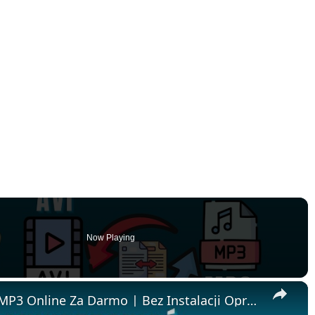
Now Playing
×
🎬 Jak Przekonwertować AVI na MP3 Online Za Darmo | Bez Instalacji Oprogramowania