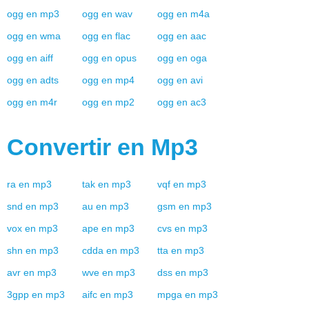
ogg
en
mp3
ogg
en
wav
ogg
en
m4a
ogg
en
wma
ogg
en
flac
ogg
en
aac
ogg
en
aiff
ogg
en
opus
ogg
en
oga
ogg
en
adts
ogg
en
mp4
ogg
en
avi
ogg
en
m4r
ogg
en
mp2
ogg
en
ac3
Convertir en
Mp3
ra
en
mp3
tak
en
mp3
vqf
en
mp3
snd
en
mp3
au
en
mp3
gsm
en
mp3
vox
en
mp3
ape
en
mp3
cvs
en
mp3
shn
en
mp3
cdda
en
mp3
tta
en
mp3
avr
en
mp3
wve
en
mp3
dss
en
mp3
3gpp
en
mp3
aifc
en
mp3
mpga
en
mp3