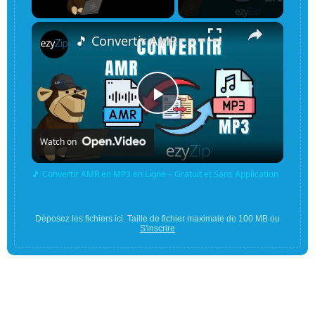
×
Unmute
🎵 Convertir AMR en MP3 en Ligne – Gratuit et Sans Application
Play
Watch on
Video
🎵 Convertir AMR en MP3 en Ligne – Gratuit et Sans Application
Déposez les fichiers ici. Taille de fichier maximale de 100 MB ou
S'inscrire