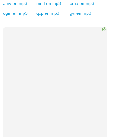
amv
en
mp3
mmf
en
mp3
oma
en
mp3
ogm
en
mp3
qcp
en
mp3
gvi
en
mp3