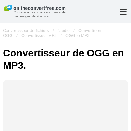
Conversion des fichiers sur Internet de
manière gratuite et rapide!
Convertisseur de fichiers
/
l'audio
/
Convertir en
OGG
/
Convertisseur MP3
/
OGG to MP3
Convertisseur de OGG en
MP3.