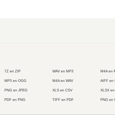
7Z en ZIP
WAV en MP3
M4A en 
MP3 en OGG
M4A en WAV
AIFF en
PNG en JPEG
XLS en CSV
XLSX en
PDF en PNG
TIFF en PDF
PNG en 