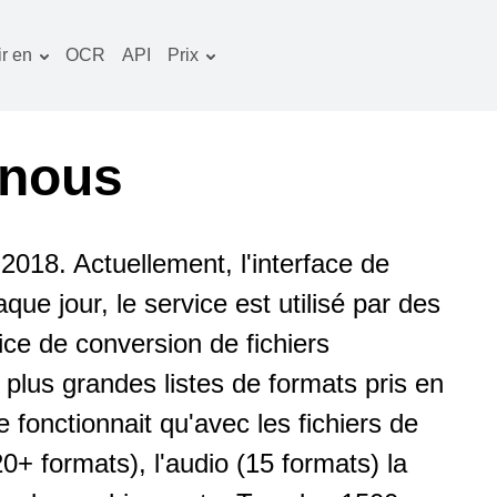
r en
OCR
API
Prix
Plan tarifaire
ocuments convertisseur
Paquet OCR
mage convertisseur
 nous
udio convertisseur
vres convertisseur
2018. Actuellement, l'interface de
rchives convertisseur
ue jour, le service est utilisé par des
idéo convertisseur
vice de conversion de fichiers
te web-capture d'écran
plus grandes listes de formats pris en
e fonctionnait qu'avec les fichiers de
+ formats), l'audio (15 formats) la