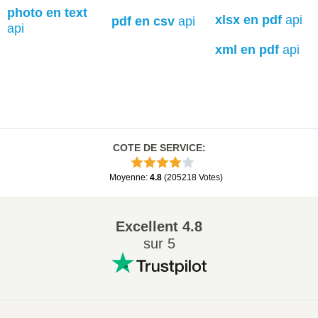
photo en text
xlsx en pdf
api
pdf en csv
api
api
xml en pdf
api
COTE DE SERVICE
:
Moyenne
:
4.8
(
205218
Votes
)
Excellent
4.8
sur 5