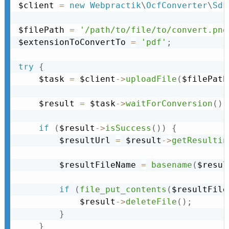
$client 
=
new
Webpractik
\
OcfConverter
\
Sdk
$filePath 
=
'/path/to/file/to/convert.png
$extensionToConvertTo 
=
'pdf'
;
try
{
    $task 
=
 $client
-
>
uploadFile
(
$filePath
    $result 
=
 $task
-
>
waitForConversion
(
)
;
if
(
$result
-
>
isSuccess
(
)
)
{
        $resultUrl 
=
 $result
-
>
getResultin
        $resultFileName 
=
basename
(
$resul
if
(
file_put_contents
(
$resultFile
            $result
-
>
deleteFile
(
)
;
}
}