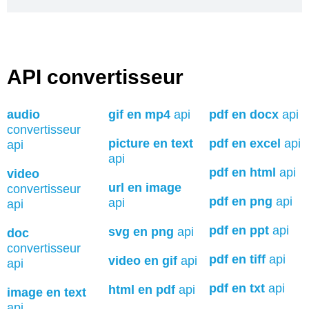
API convertisseur
audio
gif en mp4
api
pdf en docx
api
convertisseur
picture en text
pdf en excel
api
api
api
pdf en html
api
video
url en image
convertisseur
pdf en png
api
api
api
pdf en ppt
api
svg en png
api
doc
convertisseur
pdf en tiff
api
video en gif
api
api
pdf en txt
api
html en pdf
api
image en text
api