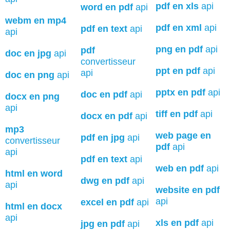
pdf en xls
api
word en pdf
api
webm en mp4
pdf en xml
api
pdf en text
api
api
png en pdf
api
pdf
doc en jpg
api
convertisseur
ppt en pdf
api
api
doc en png
api
pptx en pdf
api
doc en pdf
api
docx en png
api
tiff en pdf
api
docx en pdf
api
mp3
web page en
pdf en jpg
api
convertisseur
pdf
api
api
pdf en text
api
web en pdf
api
html en word
dwg en pdf
api
api
website en pdf
api
excel en pdf
api
html en docx
api
xls en pdf
api
jpg en pdf
api