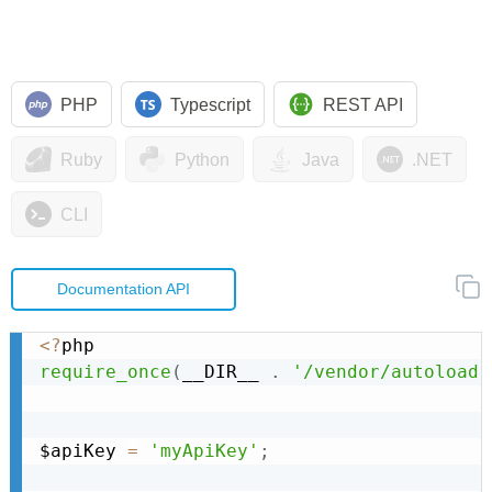
PHP
Typescript
REST API
Ruby
Python
Java
.NET
CLI
Documentation API
<
?
require_once
(
__DIR__ 
.
'/vendor/autoload.
$apiKey 
=
'myApiKey'
;