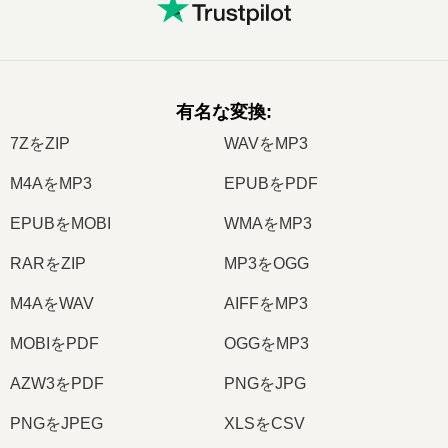
有名な変換
:
7ZをZIP
WAVをMP3
M4AをMP3
EPUBをPDF
EPUBをMOBI
WMAをMP3
RARをZIP
MP3をOGG
M4AをWAV
AIFFをMP3
MOBIをPDF
OGGをMP3
AZW3をPDF
PNGをJPG
PNGをJPEG
XLSをCSV