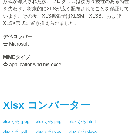
形式が導入された後、プログラムは後方互換性のある特性
を失わず、将来的にXLSが広く配布されることを保証して
います。その後、XLS拡張子はXLSM、XLSB、および
XLSX形式に置き換えられました。
デベロッパー
🔵 Microsoft
MIMEタイプ
🔵 application/vnd.ms-excel
Xlsx
コンバーター
xlsx
から
jpeg
xlsx
から
png
xlsx
から
html
xlsx
から
pdf
xlsx
から
doc
xlsx
から
docx