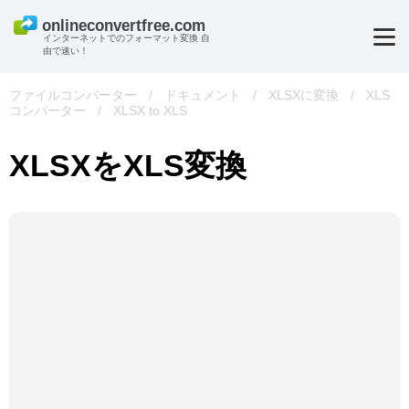
インターネットでのフォーマット変換 自
由で速い！
ファイルコンバーター
/
ドキュメント
/
XLSXに変換
/
XLS
コンバーター
/
XLSX to XLS
XLSXをXLS変換