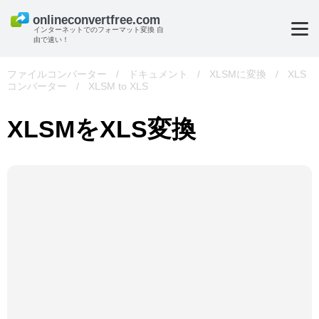
インターネットでのフォーマット変換 自
由で速い！
ファイルコンバーター
/
ドキュメント
/
XLSMに変換
/
XLS
コンバーター
/
XLSM to XLS
XLSMをXLS変換