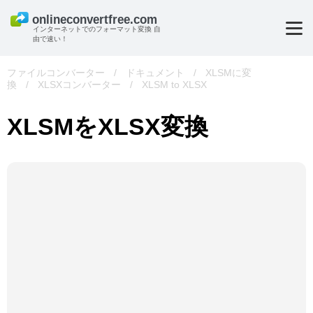
インターネットでのフォーマット変換 自
由で速い！
ファイルコンバーター
/
ドキュメント
/
XLSMに変
換
/
XLSXコンバーター
/
XLSM to XLSX
XLSMをXLSX変換