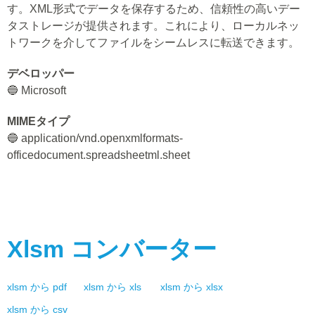
す。XML形式でデータを保存するため、信頼性の高いデー
タストレージが提供されます。これにより、ローカルネッ
トワークを介してファイルをシームレスに転送できます。
デベロッパー
🔵 Microsoft
MIMEタイプ
🔵 application/vnd.openxmlformats-
officedocument.spreadsheetml.sheet
Xlsm
コンバーター
xlsm
から
pdf
xlsm
から
xls
xlsm
から
xlsx
xlsm
から
csv