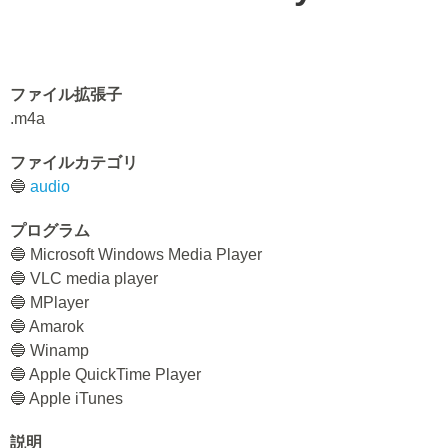
ファイル拡張子
.m4a
ファイルカテゴリ
🔵
audio
プログラム
🔵 Microsoft Windows Media Player
🔵 VLC media player
🔵 MPlayer
🔵 Amarok
🔵 Winamp
🔵 Apple QuickTime Player
🔵 Apple iTunes
説明