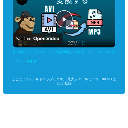
Play
Watch on
Video
🎬 AVIをMP3にオンラインで無料変換する方法 | ソフトウェアのイ
ンストール不要
ここにファイルをドロップします。 最大ファイル サイズ 100 MB ま
たは
登録