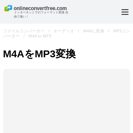
インターネットでのフォーマット変換 自
由で速い！
ファイルコンバーター
/
オーディオ
/
M4Aに変換
/
MP3コン
バーター
/
M4A to MP3
M4AをMP3変換