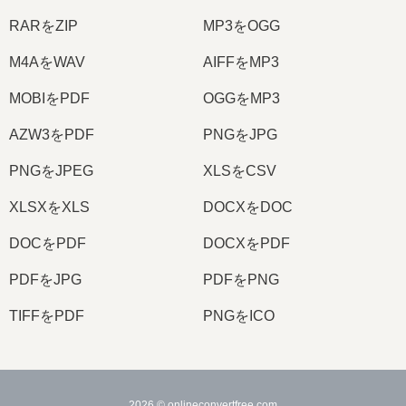
RARをZIP
MP3をOGG
M4AをWAV
AIFFをMP3
MOBIをPDF
OGGをMP3
AZW3をPDF
PNGをJPG
PNGをJPEG
XLSをCSV
XLSXをXLS
DOCXをDOC
DOCをPDF
DOCXをPDF
PDFをJPG
PDFをPNG
TIFFをPDF
PNGをICO
2026
© onlineconvertfree.com