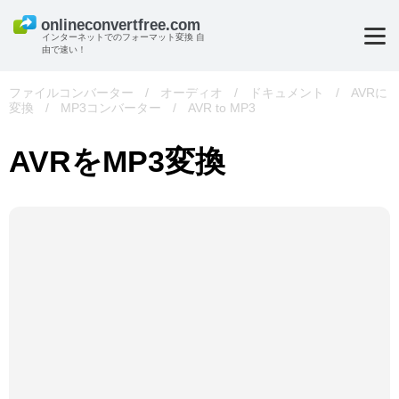
インターネットでのフォーマット変換 自
由で速い！
ファイルコンバーター
/
オーディオ
/
ドキュメント
/
AVRに
変換
/
MP3コンバーター
/
AVR to MP3
AVRをMP3変換