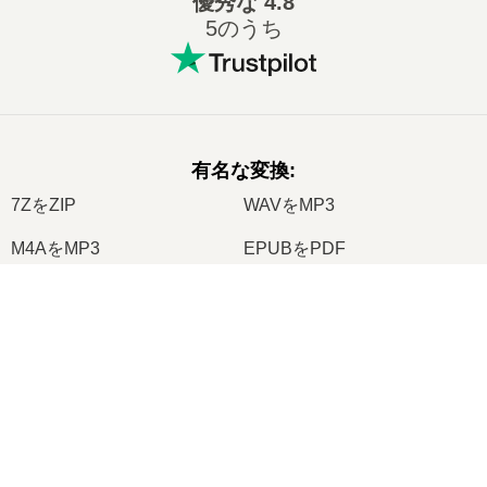
優秀な
4.8
5のうち
有名な変換
:
7ZをZIP
WAVをMP3
M4AをMP3
EPUBをPDF
EPUBをMOBI
WMAをMP3
×
RARをZIP
MP3をOGG
Now Playing
M4AをWAV
AIFFをMP3
Play Video
MOBIをPDF
OGGをMP3
×
🎬 AVIをMP3にオンラインで無料変換する方法 | ソフトウェアのインストール不要
AZW3をPDF
PNGをJPG